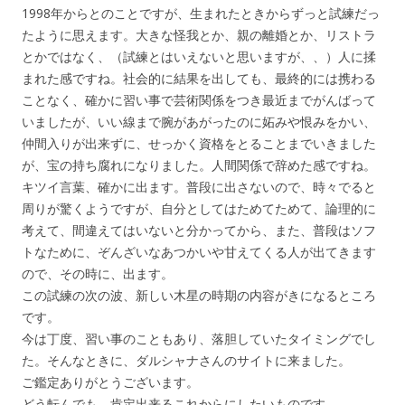
1998年からとのことですが、生まれたときからずっと試練だっ
たように思えます。大きな怪我とか、親の離婚とか、リストラ
とかではなく、（試練とはいえないと思いますが、、）人に揉
まれた感ですね。社会的に結果を出しても、最終的には携わる
ことなく、確かに習い事で芸術関係をつき最近までがんばって
いましたが、いい線まで腕があがったのに妬みや恨みをかい、
仲間入りが出来ずに、せっかく資格をとることまでいきました
が、宝の持ち腐れになりました。人間関係で辞めた感ですね。
キツイ言葉、確かに出ます。普段に出さないので、時々でると
周りが驚くようですが、自分としてはためてためて、論理的に
考えて、間違えてはいないと分かってから、また、普段はソフ
トなために、ぞんざいなあつかいや甘えてくる人が出てきます
ので、その時に、出ます。
この試練の次の波、新しい木星の時期の内容がきになるところ
です。
今は丁度、習い事のこともあり、落胆していたタイミングでし
た。そんなときに、ダルシャナさんのサイトに来ました。
ご鑑定ありがとうございます。
どう転んでも、肯定出来るこれからにしたいものです。