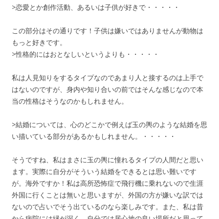
>恋愛とか創作活動、あるいは子供が好きで・・・・・
この部分はその通りです！子供は嫌いではありませんが動物は
もっと好きです。
>性格的にはおとなしいというよりも・・・・・
私は人見知りをするタイプなのであまり人と接するのは上手で
はないのですが、身内や知り合いの前ではそんな感じなので本
当の性格はそうなのかもしれません。
>結婚については、心のどこかで例えば玉の輿のような結婚を思
い描いている部分があるかもしれません。・・・・・
そうですね、私はまさに玉の輿に憧れるタイプの人間だと思い
ます。実際に自分がそういう結婚をできるとは思い難いです
が。海外ですか！私は高所恐怖症で飛行機に乗れないので生涯
外国に行くことは無いと思いますが、外国の方が嫌いな訳では
ないので占いでそう出ているのなら楽しみです。また、私は昔
から病院には縁が深く、自分では居心地の良い場所だと思って