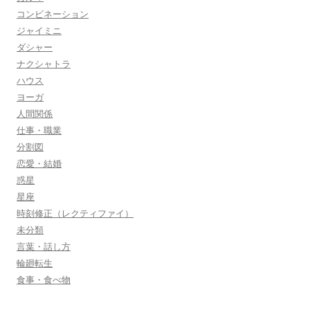
コンビネーション
ジャイミニ
ダシャー
ナクシャトラ
ハウス
ヨーガ
人間関係
仕事・職業
分割図
恋愛・結婚
惑星
星座
時刻修正（レクティファイ）
未分類
言葉・話し方
輪廻転生
食事・食べ物