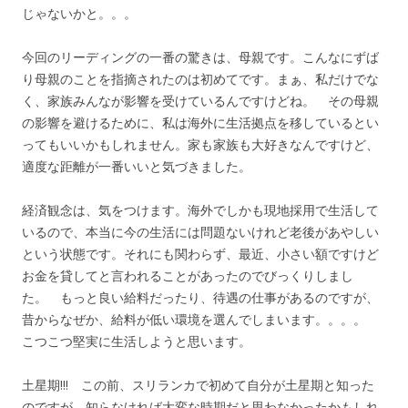
じゃないかと。。。
今回のリーディングの一番の驚きは、母親です。こんなにずば
り母親のことを指摘されたのは初めてです。まぁ、私だけでな
く、家族みんなが影響を受けているんですけどね。 その母親
の影響を避けるために、私は海外に生活拠点を移しているとい
ってもいいかもしれません。家も家族も大好きなんですけど、
適度な距離が一番いいと気づきました。
経済観念は、気をつけます。海外でしかも現地採用で生活して
いるので、本当に今の生活には問題ないけれど老後があやしい
という状態です。それにも関わらず、最近、小さい額ですけど
お金を貸してと言われることがあったのでびっくりしまし
た。 もっと良い給料だったり、待遇の仕事があるのですが、
昔からなぜか、給料が低い環境を選んでしまいます。。。。
こつこつ堅実に生活しようと思います。
土星期!!! この前、スリランカで初めて自分が土星期と知った
のですが、知らなければ大変な時期だと思わなかったかもしれ