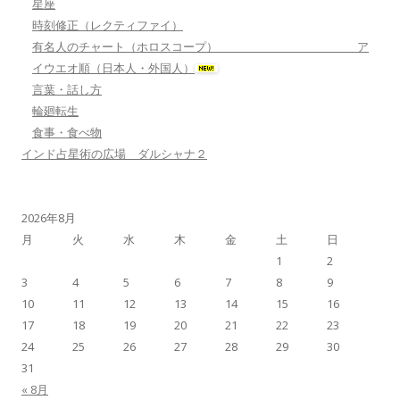
星座
時刻修正（レクティファイ）
有名人のチャート（ホロスコープ） ア
イウエオ順（日本人・外国人）
言葉・話し方
輪廻転生
食事・食べ物
インド占星術の広場 ダルシャナ２
2026年8月
月
火
水
木
金
土
日
1
2
3
4
5
6
7
8
9
10
11
12
13
14
15
16
17
18
19
20
21
22
23
24
25
26
27
28
29
30
31
« 8月