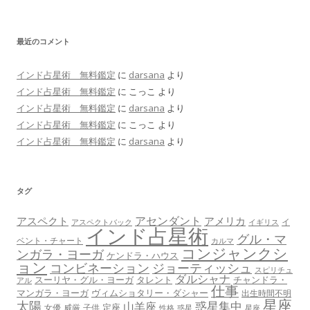
最近のコメント
インド占星術 無料鑑定
に
darsana
より
インド占星術 無料鑑定
に
こっこ
より
インド占星術 無料鑑定
に
darsana
より
インド占星術 無料鑑定
に
こっこ
より
インド占星術 無料鑑定
に
darsana
より
タグ
アセンダント
アスペクト
アメリカ
イ
アスペクトバック
イギリス
インド占星術
グル・マ
ベント・チャート
カルマ
コンジャンクシ
ンガラ・ヨーガ
ケンドラ・ハウス
ョン
コンビネーション
ジョーティッシュ
スピリチュ
ダルシャナ
スーリヤ・グル・ヨーガ
タレント
チャンドラ・
アル
仕事
マンガラ・ヨーガ
ヴィムショタリー・ダシャー
出生時間不明
星座
太陽
惑星集中
山羊座
定座
女優
威厳
子供
性格
惑星
星座