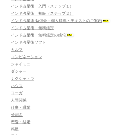
インド占星術 入門（ステップ１）
インド占星術 初級（ステップ２）
インド占星術 勉強会・個人指導・テキストのご案内
インド占星術 無料鑑定
インド占星術 無料鑑定の感想
インド占星術ソフト
カルマ
コンビネーション
ジャイミニ
ダシャー
ナクシャトラ
ハウス
ヨーガ
人間関係
仕事・職業
分割図
恋愛・結婚
惑星