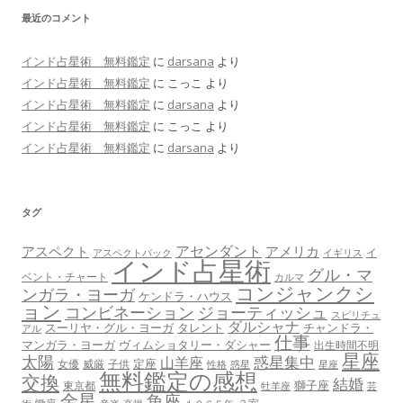
最近のコメント
インド占星術 無料鑑定
に
darsana
より
インド占星術 無料鑑定
に
こっこ
より
インド占星術 無料鑑定
に
darsana
より
インド占星術 無料鑑定
に
こっこ
より
インド占星術 無料鑑定
に
darsana
より
タグ
アセンダント
アスペクト
アメリカ
イ
アスペクトバック
イギリス
インド占星術
グル・マ
ベント・チャート
カルマ
コンジャンクシ
ンガラ・ヨーガ
ケンドラ・ハウス
ョン
コンビネーション
ジョーティッシュ
スピリチュ
ダルシャナ
スーリヤ・グル・ヨーガ
タレント
チャンドラ・
アル
仕事
マンガラ・ヨーガ
ヴィムショタリー・ダシャー
出生時間不明
星座
太陽
惑星集中
山羊座
定座
女優
威厳
子供
性格
惑星
星座
無料鑑定の感想
交換
結婚
獅子座
東京都
牡羊座
芸
金星
魚座