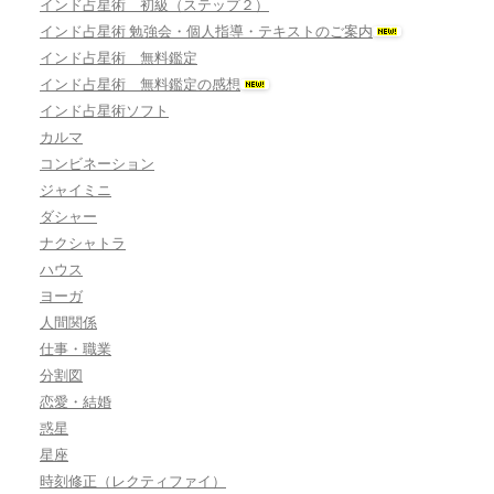
インド占星術 初級（ステップ２）
インド占星術 勉強会・個人指導・テキストのご案内
インド占星術 無料鑑定
インド占星術 無料鑑定の感想
インド占星術ソフト
カルマ
コンビネーション
ジャイミニ
ダシャー
ナクシャトラ
ハウス
ヨーガ
人間関係
仕事・職業
分割図
恋愛・結婚
惑星
星座
時刻修正（レクティファイ）