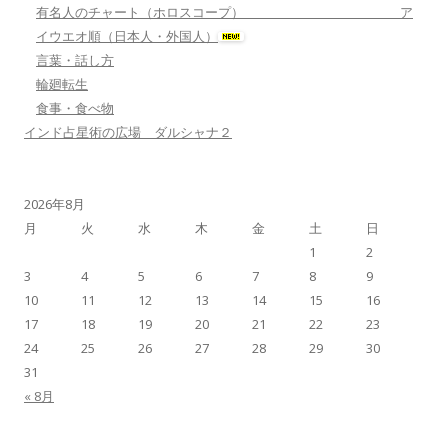
有名人のチャート（ホロスコープ） ア
イウエオ順（日本人・外国人）
言葉・話し方
輪廻転生
食事・食べ物
インド占星術の広場 ダルシャナ２
2026年8月
月
火
水
木
金
土
日
1
2
3
4
5
6
7
8
9
10
11
12
13
14
15
16
17
18
19
20
21
22
23
24
25
26
27
28
29
30
31
« 8月