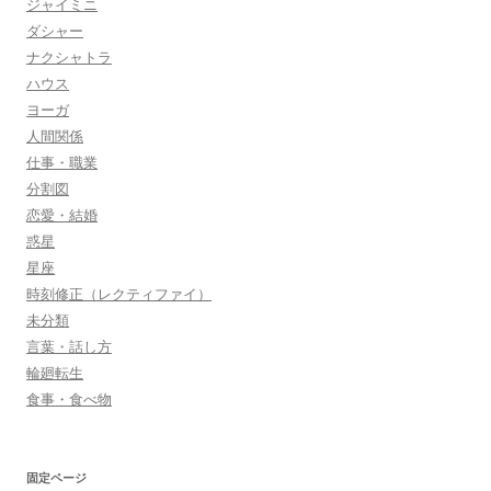
ジャイミニ
ダシャー
ナクシャトラ
ハウス
ヨーガ
人間関係
仕事・職業
分割図
恋愛・結婚
惑星
星座
時刻修正（レクティファイ）
未分類
言葉・話し方
輪廻転生
食事・食べ物
固定ページ