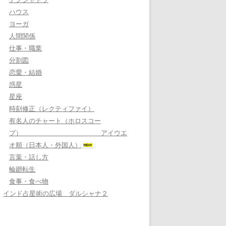
ハウス
ヨーガ
人間関係
仕事・職業
分割図
恋愛・結婚
惑星
星座
時刻修正（レクティファイ）
有名人のチャート（ホロスコー
プ） アイウエ
オ順（日本人・外国人）
言葉・話し方
輪廻転生
食事・食べ物
インド占星術の広場 ダルシャナ２