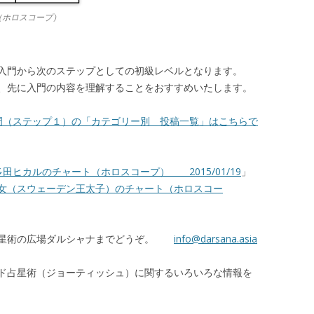
ト（ホロスコープ）
入門から次のステップとしての初級レベルとなります。
、先に入門の内容を理解することをおすすめいたします。
門（ステップ１）の「カテゴリー別 投稿一覧」はこちらで
田ヒカルのチャート（ホロスコープ） 2015/01/19
」
女（スウェーデン王太子）のチャート（ホロスコー
占星術の広場ダルシャナまでどうぞ。
info@darsana.asia
ド占星術（ジョーティッシュ）に関するいろいろな情報を