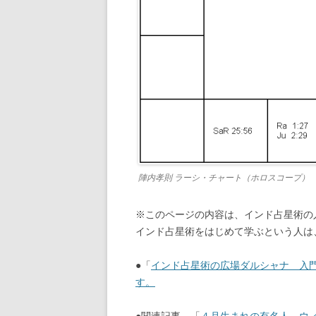
陣内孝則 ラーシ・チャート（ホロスコープ） Jinnai
※このページの内容は、インド占星術の
インド占星術をはじめて学ぶという人は
●「
インド占星術の広場ダルシャナ 入
す。
●関連記事 「
４月生まれの有名人 ウ