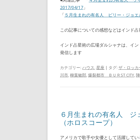
2017/04/17
」
「
５月生まれの有名人 ビリー・ジョエル
この記事についての感想などはインド
インド占星術の広場ダルシャナは、イン
発信します
カテゴリー:
ハウス
,
星座
| タグ:
ザ・ロッカ
川市
,
柳葉敏郎
,
爆裂都市 ＢＵＲST CITY
,
陣
６月生まれの有名人 ジ
（ホロスコープ）
アメリカで歌手や女優として活躍している、ジ