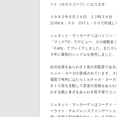
ート（ホロスコープ）になります。
１９９２年６月２６日 ２２時３６分 アメ
ZONE８：００ DST１：００で作成し
ジェネット・マッカーディはハリソン・
「マッドTV!」でデビュー、その後数
「iCarly」でブレイクしました。ま
９年に最初のシングルを発売しました。
自分自身をあらわす１室の支配星である
ャシャ・ヨーガが形成されています。４
場面で有利にはたらくルチャカ・ヨーガ
す１０室を支配して音楽や芸能をあらわ
わす太陽と多才をあらわす双子座でコン
ジェネット・マッカーディはコーディ・
ーライト・チルドレンズファンデーション、T.J
患い長期入院治療生活をしている子供た