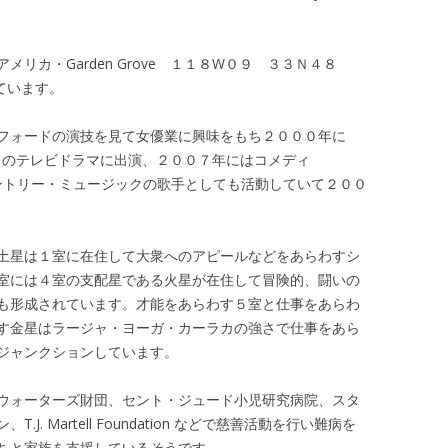
リカ・Garden Grove １１８W０９ ３３Ｎ４８
ています。
フォードの演技を見て女優業に興味をもち２０００年に
多くのテレビドラマに出演、２００７年にはコメディ
たカントリー・ミュージックの歌手としても活動していて２００
土星は１室に在住して大衆へのアピールなどをあらわすシ
室には４室の支配星である火星が在住して冒険的、闘いの
も形成されています。才能をあらわす５室と仕事をあらわ
す金星はラージャ・ヨーガ・カーラカの強さで仕事をあら
ジャンクションしています。
ウォーターズ財団、セント・ジュード小児研究病院、スタ
. Martell Foundation などで慈善活動を行い難病を
ちと家族を支援しているそうです。