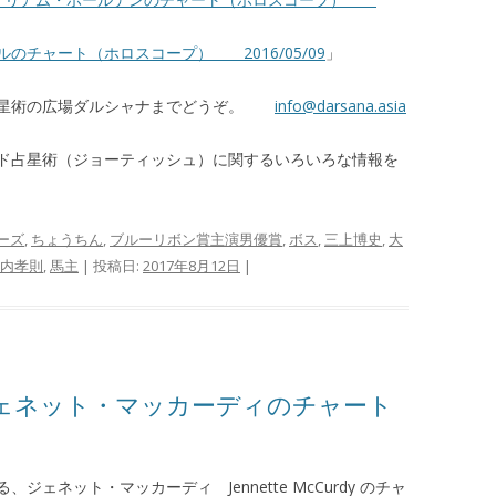
のチャート（ホロスコープ） 2016/05/09
」
占星術の広場ダルシャナまでどうぞ。
info@darsana.asia
ド占星術（ジョーティッシュ）に関するいろいろな情報を
ーズ
,
ちょうちん
,
ブルーリボン賞主演男優賞
,
ボス
,
三上博史
,
大
内孝則
,
馬主
| 投稿日:
2017年8月12日
|
ェネット・マッカーディのチャート
ェネット・マッカーディ Jennette McCurdy のチャ