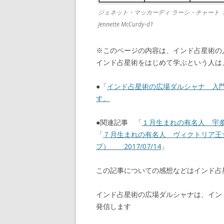
ジェネット・マッカーディ ラーシ・チャー
Jennette McCurdy-d1
※このページの内容は、インド占星術の
インド占星術をはじめて学ぶという人は
●「
インド占星術の広場ダルシャナ 入
す。
●関連記事 「
１月生まれの有名人 宇多
「
７月生まれの有名人 ヴィクトリア王
プ） 2017/07/14
」
この記事についての感想などはインド
インド占星術の広場ダルシャナは、イン
発信します