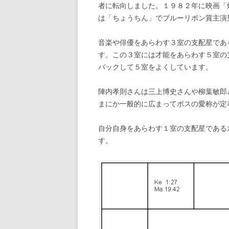
者に転向しました。１９８２年に映画「爆
は「ちょうちん」でブルーリボン賞主演
音楽や俳優をあらわす３室の支配星であ
す。この３室には才能をあらわす５室の
バックして５室をよくしています。
陣内孝則さんは三上博史さんや柳葉敏郎
まにか一般的に広まってボスの愛称が定
自分自身をあらわす１室の支配星である
す。