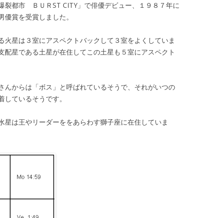
裂都市 ＢＵＲST CITY」で俳優デビュー、１９８７年に
男優賞を受賞しました。
る火星は３室にアスペクトバックして３室をよくしていま
支配星である土星が在住してこの土星も５室にアスペクト
さんからは「ボス」と呼ばれているそうで、それがいつの
着しているそうです。
水星は王やリーダーををあらわす獅子座に在住していま