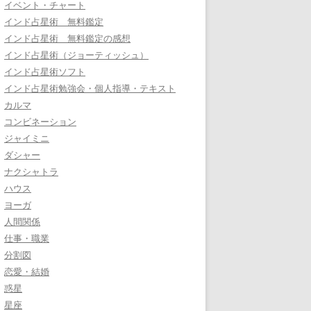
イベント・チャート
インド占星術 無料鑑定
インド占星術 無料鑑定の感想
インド占星術（ジョーティッシュ）
インド占星術ソフト
インド占星術勉強会・個人指導・テキスト
カルマ
コンビネーション
ジャイミニ
ダシャー
ナクシャトラ
ハウス
ヨーガ
人間関係
仕事・職業
分割図
恋愛・結婚
惑星
星座