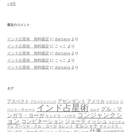
« 8月
最近のコメント
インド占星術 無料鑑定
に
darsana
より
インド占星術 無料鑑定
に
こっこ
より
インド占星術 無料鑑定
に
darsana
より
インド占星術 無料鑑定
に
こっこ
より
インド占星術 無料鑑定
に
darsana
より
タグ
アセンダント
アスペクト
アメリカ
イ
アスペクトバック
イギリス
インド占星術
グル・マ
ベント・チャート
カルマ
コンジャンクシ
ンガラ・ヨーガ
ケンドラ・ハウス
ョン
コンビネーション
ジョーティッシュ
スピリチュ
ダルシャナ
スーリヤ・グル・ヨーガ
タレント
チャンドラ・
アル
仕事
マンガラ・ヨーガ
ヴィムショタリー・ダシャー
出生時間不明