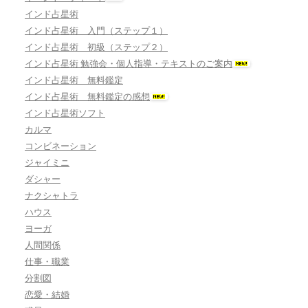
インド占星術
インド占星術 入門（ステップ１）
インド占星術 初級（ステップ２）
インド占星術 勉強会・個人指導・テキストのご案内
インド占星術 無料鑑定
インド占星術 無料鑑定の感想
インド占星術ソフト
カルマ
コンビネーション
ジャイミニ
ダシャー
ナクシャトラ
ハウス
ヨーガ
人間関係
仕事・職業
分割図
恋愛・結婚