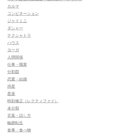
カルマ
コンビネーション
ジャイミニ
ダシャー
ナクシャトラ
ハウス
ヨーガ
人間関係
仕事・職業
分割図
恋愛・結婚
惑星
星座
時刻修正（レクティファイ）
未分類
言葉・話し方
輪廻転生
食事・食べ物