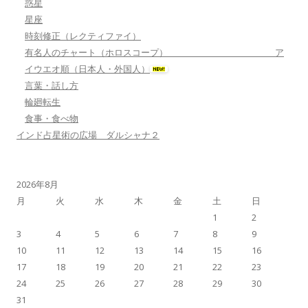
惑星
星座
時刻修正（レクティファイ）
有名人のチャート（ホロスコープ） ア
イウエオ順（日本人・外国人）
言葉・話し方
輪廻転生
食事・食べ物
インド占星術の広場 ダルシャナ２
2026年8月
月
火
水
木
金
土
日
1
2
3
4
5
6
7
8
9
10
11
12
13
14
15
16
17
18
19
20
21
22
23
24
25
26
27
28
29
30
31