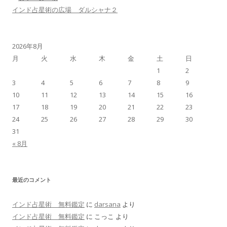
インド占星術の広場 ダルシャナ２
2026年8月
月
火
水
木
金
土
日
1
2
3
4
5
6
7
8
9
10
11
12
13
14
15
16
17
18
19
20
21
22
23
24
25
26
27
28
29
30
31
« 8月
最近のコメント
インド占星術 無料鑑定
に
darsana
より
インド占星術 無料鑑定
に
こっこ
より