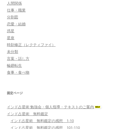
人間関係
仕事・職業
分割図
恋愛・結婚
惑星
星座
時刻修正（レクティファイ）
未分類
言葉・話し方
輪廻転生
食事・食べ物
固定ページ
インド占星術 勉強会・個人指導・テキストのご案内
インド占星術 無料鑑定
インド占星術 無料鑑定の感想 1-10
インド占星術 無料鑑定の感想 101-110