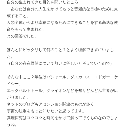
自分の生まれてきた目的を聞いたところ
「あなたは自分の人生をかけてもっと普遍的な目標のために貢
献すること、
人類全体が今より幸福になるためにできることをする高邁な使
命をもって生まれた」
との回答でした。
ほんとにビックリして何のこと？とよく理解できずにいまし
た。
（自分の存在価値について無いに等しいと考えていたので）
そんな中ここ２年位はバシャール、ダスカロス、エドガー・ケ
イシー、
エックハルトトール、クライオンなどを知りどんどん世界が広
がりました。
ネットのブログもアセンション関連のものが多く
宇宙の法則をもっと知りたいと思ってます。
真理探究はコツコツと時間をかけて解って行くものなのでしょ
うね。