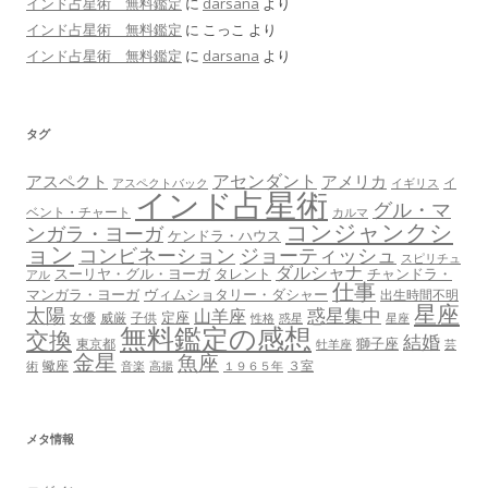
インド占星術 無料鑑定
に
darsana
より
インド占星術 無料鑑定
に
こっこ
より
インド占星術 無料鑑定
に
darsana
より
タグ
アセンダント
アスペクト
アメリカ
イ
アスペクトバック
イギリス
インド占星術
グル・マ
ベント・チャート
カルマ
コンジャンクシ
ンガラ・ヨーガ
ケンドラ・ハウス
ョン
コンビネーション
ジョーティッシュ
スピリチュ
ダルシャナ
スーリヤ・グル・ヨーガ
タレント
チャンドラ・
アル
仕事
マンガラ・ヨーガ
ヴィムショタリー・ダシャー
出生時間不明
星座
太陽
惑星集中
山羊座
定座
女優
威厳
子供
性格
惑星
星座
無料鑑定の感想
交換
結婚
獅子座
東京都
牡羊座
芸
金星
魚座
蠍座
３室
術
音楽
高揚
１９６５年
メタ情報