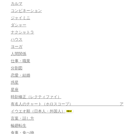
カルマ
コンビネーション
ジャイミニ
ダシャー
ナクシャトラ
ハウス
ヨーガ
人間関係
仕事・職業
分割図
恋愛・結婚
惑星
星座
時刻修正（レクティファイ）
有名人のチャート（ホロスコープ） ア
イウエオ順（日本人・外国人）
言葉・話し方
輪廻転生
食事・食べ物