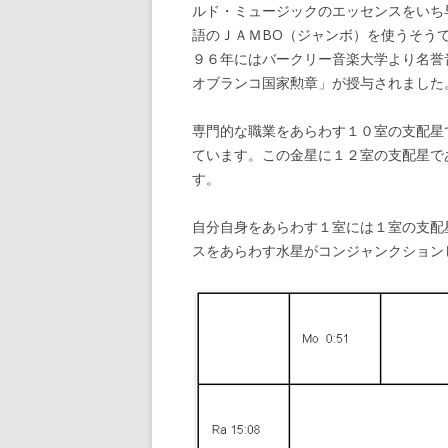
ルド・ミュージックのエッセンスをいち
語のＪＡＭBO（ジャンボ）を使うそう
９６年にはバークリー音楽大学より名誉
オブランコ国家勲章」が授与されました
専門的な職業をあらわす１０室の支配星
ています。この金星に１２室の支配星で
す。
自分自身をあらわす１室には１室の支配
スをあらわす水星がコンジャンクション