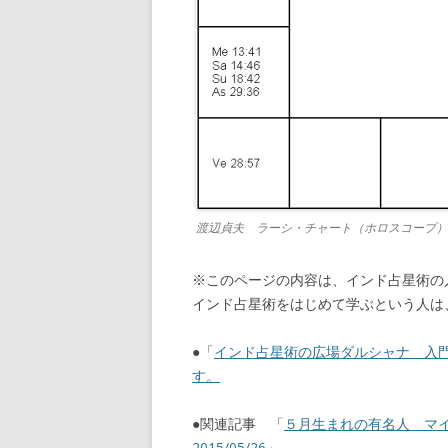
渡辺貞夫 ラーシ・チャート（ホロスコープ） Wata
※このページの内容は、インド占星術の
インド占星術をはじめて学ぶという人は
●「
インド占星術の広場ダルシャナ 入
す。
●関連記事 「
５月生まれの有名人 マ
2015/05/26
」