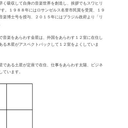
早く吸収して自身の音楽世界を創造し、挨拶でもスワヒリ
です。１９８８年にはロサンゼルス名誉市民賞を受賞、１９
音楽博士号を授与、２０１５年にはブラジル政府より「リ
。
で音楽をあらわす金星は、外国をあらわす１２室に在住し
ある木星がアスペクトバックして１２室をよくしていま
星である土星が定座で在住、仕事をあらわす太陽、ビジネ
しています。