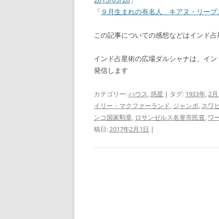
「
９月生まれの有名人 キアヌ・リーブス
この記事についての感想などはインド
インド占星術の広場ダルシャナは、イン
発信します
カテゴリー:
ハウス
,
惑星
| タグ:
1933年
,
2月
イリー・マクファーランド
,
ジャンボ
,
スワ
ンコ国家勲章
,
ロサンゼルス名誉市民賞
,
ワ
稿日:
2017年2月1日
|