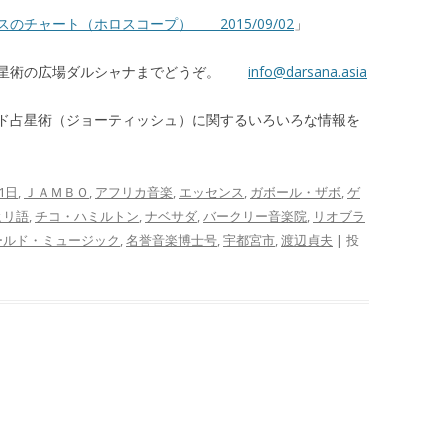
のチャート（ホロスコープ） 2015/09/02
」
占星術の広場ダルシャナまでどうぞ。
info@darsana.asia
ド占星術（ジョーティッシュ）に関するいろいろな情報を
1日
,
ＪＡＭＢＯ
,
アフリカ音楽
,
エッセンス
,
ガボール・ザボ
,
ゲ
ヒリ語
,
チコ・ハミルトン
,
ナベサダ
,
バークリー音楽院
,
リオブラ
ールド・ミュージック
,
名誉音楽博士号
,
宇都宮市
,
渡辺貞夫
| 投