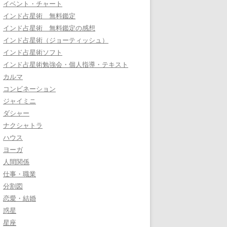
イベント・チャート
インド占星術 無料鑑定
インド占星術 無料鑑定の感想
インド占星術（ジョーティッシュ）
インド占星術ソフト
インド占星術勉強会・個人指導・テキスト
カルマ
コンビネーション
ジャイミニ
ダシャー
ナクシャトラ
ハウス
ヨーガ
人間関係
仕事・職業
分割図
恋愛・結婚
惑星
星座