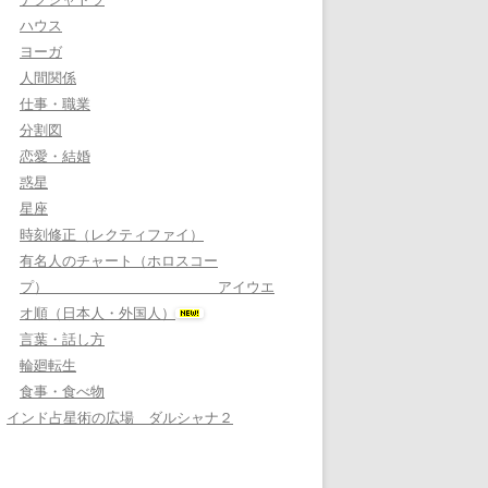
ハウス
ヨーガ
人間関係
仕事・職業
分割図
恋愛・結婚
惑星
星座
時刻修正（レクティファイ）
有名人のチャート（ホロスコー
プ） アイウエ
オ順（日本人・外国人）
言葉・話し方
輪廻転生
食事・食べ物
インド占星術の広場 ダルシャナ２