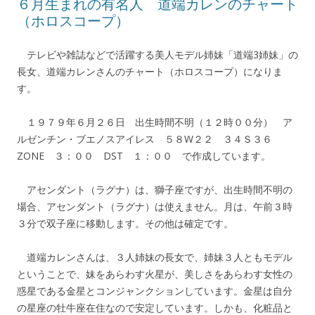
６月生まれの有名人 道端カレンのチャート
（ホロスコープ）
テレビや雑誌などで活躍する美人モデル姉妹「道端3姉妹」の
長女、道端カレンさんのチャート（ホロスコープ）になりま
す。
１９７９年６月２６日 出生時間不明（１２時００分） ア
ルゼンチン・ブエノスアイレス ５８W２２ ３４Ｓ３６
ZONE ３：００ DST １：００ で作成しています。
アセンダント（ラグナ）は、獅子座ですが、出生時間不明の
場合、アセンダント（ラグナ）は使えません。月は、午前３時
３分で双子座に移動します。その他は確定です。
道端カレンさんは、３人姉妹の長女で、姉妹３人ともモデル
ということで、妹をあらわす火星が、美しさをあらわす女性の
惑星である金星とコンジャンクションしています。金星は自分
の星座の牡牛座在住なので安定しています。しかも、化粧品と