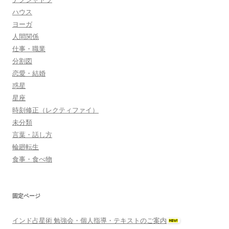
ハウス
ヨーガ
人間関係
仕事・職業
分割図
恋愛・結婚
惑星
星座
時刻修正（レクティファイ）
未分類
言葉・話し方
輪廻転生
食事・食べ物
固定ページ
インド占星術 勉強会・個人指導・テキストのご案内