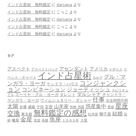
インド占星術 無料鑑定
に
darsana
より
インド占星術 無料鑑定
に
こっこ
より
インド占星術 無料鑑定
に
darsana
より
インド占星術 無料鑑定
に
こっこ
より
インド占星術 無料鑑定
に
darsana
より
タグ
アセンダント
アスペクト
アメリカ
イ
アスペクトバック
イギリス
インド占星術
グル・マ
ベント・チャート
カルマ
コンジャンクシ
ンガラ・ヨーガ
ケンドラ・ハウス
ョン
コンビネーション
ジョーティッシュ
スピリチュ
ダルシャナ
スーリヤ・グル・ヨーガ
タレント
チャンドラ・
アル
仕事
マンガラ・ヨーガ
ヴィムショタリー・ダシャー
出生時間不明
星座
太陽
惑星集中
山羊座
定座
女優
威厳
子供
性格
惑星
星座
無料鑑定の感想
交換
結婚
獅子座
東京都
牡羊座
芸
金星
魚座
蠍座
３室
術
音楽
高揚
１９６５年