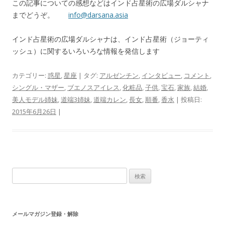
この記事についての感想などはインド占星術の広場ダルシャナ
までどうぞ。
info@darsana.asia
インド占星術の広場ダルシャナは、インド占星術（ジョーティ
ッシュ）に関するいろいろな情報を発信します
カテゴリー:
惑星
,
星座
| タグ:
アルゼンチン
,
インタビュー
,
コメント
,
シングル・マザー
,
ブエノスアイレス
,
化粧品
,
子供
,
宝石
,
家族
,
結婚
,
美人モデル姉妹
,
道端3姉妹
,
道端カレン
,
長女
,
順番
,
香水
| 投稿日:
2015年6月26日
|
検索:
メールマガジン登録・解除