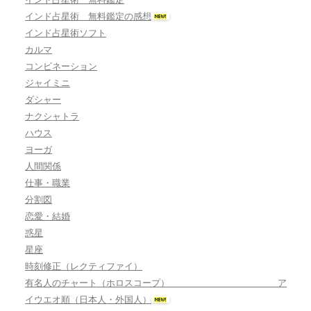
インド占星術 無料鑑定の感想
インド占星術ソフト
カルマ
コンビネーション
ジャイミニ
ダシャー
ナクシャトラ
ハウス
ヨーガ
人間関係
仕事・職業
分割図
恋愛・結婚
惑星
星座
時刻修正（レクティファイ）
有名人のチャート（ホロスコープ） ア
イウエオ順（日本人・外国人）