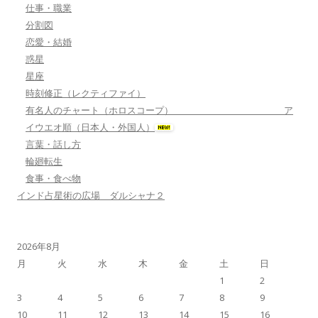
仕事・職業
分割図
恋愛・結婚
惑星
星座
時刻修正（レクティファイ）
有名人のチャート（ホロスコープ） ア
イウエオ順（日本人・外国人）
言葉・話し方
輪廻転生
食事・食べ物
インド占星術の広場 ダルシャナ２
2026年8月
月
火
水
木
金
土
日
1
2
3
4
5
6
7
8
9
10
11
12
13
14
15
16