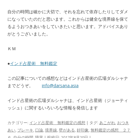
自分の時間は確かに大切で、それを忘れて依存したりしてダメ
になっていたのだと思います。これからは健全な境界線を保て
るようおつきあいをしていきたいと思います。アドバイスあり
がとうございました。
ＫＭ
●
インド占星術 無料鑑定
この記事についての感想などはインド占星術の広場ダルシャナ
までどうぞ。
info@darsana.asia
インド占星術の広場ダルシャナは、インド占星術（ジョーティ
ッシュ）に関するいろいろな情報を発信します
カテゴリー:
インド占星術 無料鑑定の感想
| タグ:
あこがれ
,
おつき
あい
,
ブレーキ
,
口論
,
境界線
,
壁がある
,
好印象
,
無料鑑定の感想 ２７
６
,
自分の時間
,
障害
| 投稿日:
2017年8月20日
|