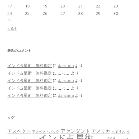
17
18
19
20
21
22
23
24
25
26
27
28
29
30
31
« 8月
最近のコメント
インド占星術 無料鑑定
に
darsana
より
インド占星術 無料鑑定
に
こっこ
より
インド占星術 無料鑑定
に
darsana
より
インド占星術 無料鑑定
に
こっこ
より
インド占星術 無料鑑定
に
darsana
より
タグ
アセンダント
アスペクト
アメリカ
イ
アスペクトバック
イギリス
インド占星術