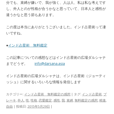
分でも、束縛が嫌いで、我が強く、人は人、私は私な考えです
し、外人とのが性格が合うかなと思っていて、日本人と感性が
違うかなと思う節もあります。
この度は本当にありがとうございました。インド占星術って凄
いですね。
●
インド占星術 無料鑑定
この記事についての感想などはインド占星術の広場ダルシャナ
までどうぞ。
info@darsana.asia
インド占星術の広場ダルシャナは、インド占星術（ジョーティ
ッシュ）に関するいろいろな情報を発信します
カテゴリー:
インド占星術 無料鑑定の感想
| タグ:
インド占星術
,
ブ
レーキ
,
外人
,
性
,
性格
,
恋愛鑑定
,
感性
,
我
,
束縛
,
無料鑑定の感想
,
精進
,
自由
| 投稿日:
2015年5月29日
|