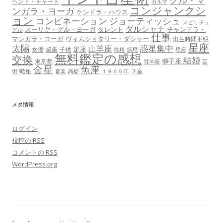
グル・マ
ベント・チャート
カルマ
コンジャンクシ
ンガラ・ヨーガ
ケンドラ・ハウス
ョン
コンビネーション
ジョーティッシュ
スピリチュ
ダルシャナ
スーリヤ・グル・ヨーガ
タレント
チャンドラ・
アル
仕事
マンガラ・ヨーガ
ヴィムショタリー・ダシャー
出生時間不明
星座
太陽
惑星集中
山羊座
定座
女優
威厳
子供
性格
惑星
星座
無料鑑定の感想
交換
結婚
獅子座
東京都
牡羊座
芸
金星
魚座
蠍座
３室
術
音楽
高揚
１９６５年
メタ情報
ログイン
投稿の
RSS
コメントの
RSS
WordPress.org