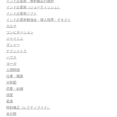
インド占星術 無料鑑定の感想
インド占星術（ジョーティッシュ）
インド占星術ソフト
インド占星術勉強会・個人指導・テキスト
カルマ
コンビネーション
ジャイミニ
ダシャー
ナクシャトラ
ハウス
ヨーガ
人間関係
仕事・職業
分割図
恋愛・結婚
惑星
星座
時刻修正（レクティファイ）
未分類