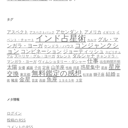
タグ
アセンダント
アスペクト
アメリカ
イ
アスペクトバック
イギリス
インド占星術
グル・マ
ベント・チャート
カルマ
コンジャンクシ
ンガラ・ヨーガ
ケンドラ・ハウス
ョン
コンビネーション
ジョーティッシュ
スピリチュ
ダルシャナ
スーリヤ・グル・ヨーガ
タレント
チャンドラ・
アル
仕事
マンガラ・ヨーガ
ヴィムショタリー・ダシャー
出生時間不明
星座
太陽
惑星集中
山羊座
定座
女優
威厳
子供
性格
惑星
星座
無料鑑定の感想
交換
結婚
獅子座
東京都
牡羊座
芸
金星
魚座
蠍座
３室
術
音楽
高揚
１９６５年
メタ情報
ログイン
投稿の
RSS
コメントの
RSS