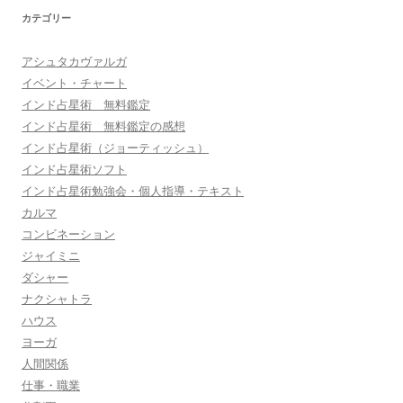
カテゴリー
アシュタカヴァルガ
イベント・チャート
インド占星術 無料鑑定
インド占星術 無料鑑定の感想
インド占星術（ジョーティッシュ）
インド占星術ソフト
インド占星術勉強会・個人指導・テキスト
カルマ
コンビネーション
ジャイミニ
ダシャー
ナクシャトラ
ハウス
ヨーガ
人間関係
仕事・職業