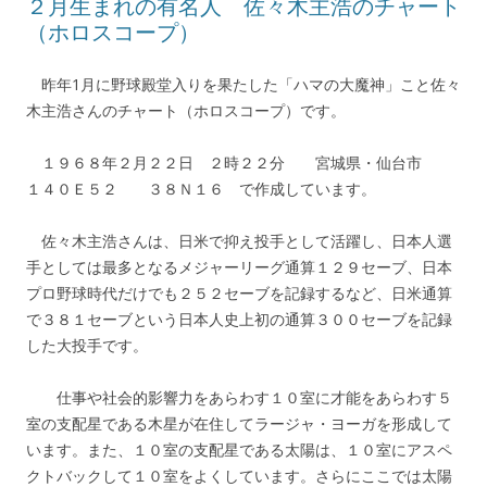
２月生まれの有名人 佐々木主浩のチャート
（ホロスコープ）
昨年1月に野球殿堂入りを果たした「ハマの大魔神」こと佐々
木主浩さんのチャート（ホロスコープ）です。
１９６８年２月２２日 ２時２２分 宮城県・仙台市
１４０Ｅ５２ ３８Ｎ１６ で作成しています。
佐々木主浩さんは、日米で抑え投手として活躍し、日本人選
手としては最多となるメジャーリーグ通算１２９セーブ、日本
プロ野球時代だけでも２５２セーブを記録するなど、日米通算
で３８１セーブという日本人史上初の通算３００セーブを記録
した大投手です。
仕事や社会的影響力をあらわす１０室に才能をあらわす５
室の支配星である木星が在住してラージャ・ヨーガを形成して
います。また、１０室の支配星である太陽は、１０室にアスペ
クトバックして１０室をよくしています。さらにここでは太陽