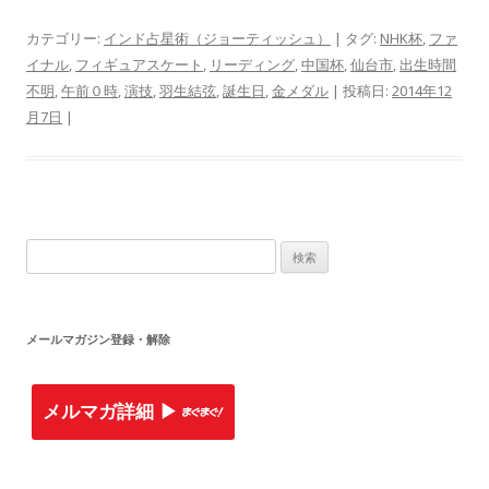
カテゴリー:
インド占星術（ジョーティッシュ）
| タグ:
NHK杯
,
ファ
イナル
,
フィギュアスケート
,
リーディング
,
中国杯
,
仙台市
,
出生時間
不明
,
午前０時
,
演技
,
羽生結弦
,
誕生日
,
金メダル
| 投稿日:
2014年12
月7日
|
検索:
メールマガジン登録・解除
メルマガ詳細 ▶︎