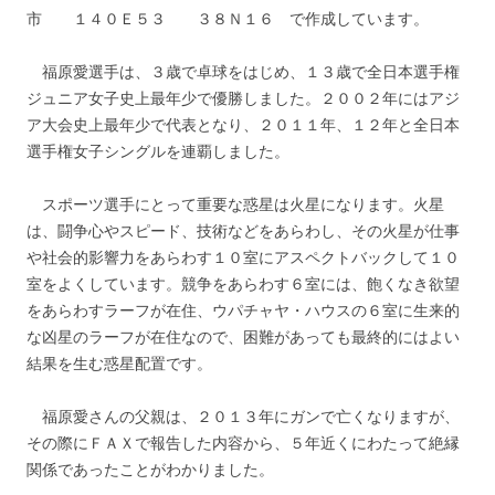
市 １４０Ｅ５３ ３８Ｎ１６ で作成しています。
福原愛選手は、３歳で卓球をはじめ、１３歳で全日本選手権
ジュニア女子史上最年少で優勝しました。２００２年にはアジ
ア大会史上最年少で代表となり、２０１１年、１２年と全日本
選手権女子シングルを連覇しました。
スポーツ選手にとって重要な惑星は火星になります。火星
は、闘争心やスピード、技術などをあらわし、その火星が仕事
や社会的影響力をあらわす１０室にアスペクトバックして１０
室をよくしています。競争をあらわす６室には、飽くなき欲望
をあらわすラーフが在住、ウパチャヤ・ハウスの６室に生来的
な凶星のラーフが在住なので、困難があっても最終的にはよい
結果を生む惑星配置です。
福原愛さんの父親は、２０１３年にガンで亡くなりますが、
その際にＦＡＸで報告した内容から、５年近くにわたって絶縁
関係であったことがわかりました。