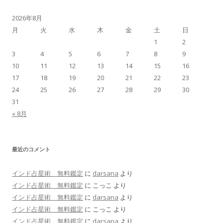
2026年8月
月
火
水
木
金
土
日
1
2
3
4
5
6
7
8
9
10
11
12
13
14
15
16
17
18
19
20
21
22
23
24
25
26
27
28
29
30
31
« 8月
最近のコメント
インド占星術 無料鑑定
に
darsana
より
インド占星術 無料鑑定
に
こっこ
より
インド占星術 無料鑑定
に
darsana
より
インド占星術 無料鑑定
に
こっこ
より
インド占星術 無料鑑定
に
darsana
より