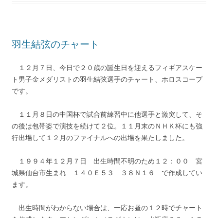
羽生結弦のチャート
１２月７日、今日で２０歳の誕生日を迎えるフィギアスケー
ト男子金メダリストの羽生結弦選手のチャート、ホロスコープ
です。
１１月８日の中国杯で試合前練習中に他選手と激突して、そ
の後は包帯姿で演技を続けて２位。１１月末のＮＨＫ杯にも強
行出場して１２月のファイナルへの出場を果たしました。
１９９４年１２月７日 出生時間不明のため１２：００ 宮
城県仙台市生まれ １４０Ｅ５３ ３８Ｎ１６ で作成してい
ます。
出生時間がわからない場合は、一応お昼の１２時でチャート