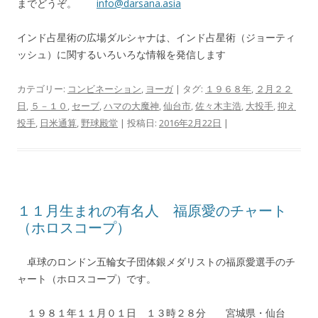
までどうぞ。
info@darsana.asia
インド占星術の広場ダルシャナは、インド占星術（ジョーティ
ッシュ）に関するいろいろな情報を発信します
カテゴリー:
コンビネーション
,
ヨーガ
| タグ:
１９６８年
,
２月２２
日
,
５－１０
,
セーブ
,
ハマの大魔神
,
仙台市
,
佐々木主浩
,
大投手
,
抑え
投手
,
日米通算
,
野球殿堂
| 投稿日:
2016年2月22日
|
１１月生まれの有名人 福原愛のチャート
（ホロスコープ）
卓球のロンドン五輪女子団体銀メダリストの福原愛選手のチ
ャート（ホロスコープ）です。
１９８１年１１月０１日 １３時２８分 宮城県・仙台