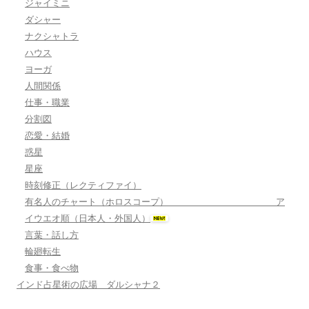
ジャイミニ
ダシャー
ナクシャトラ
ハウス
ヨーガ
人間関係
仕事・職業
分割図
恋愛・結婚
惑星
星座
時刻修正（レクティファイ）
有名人のチャート（ホロスコープ） ア
イウエオ順（日本人・外国人）
言葉・話し方
輪廻転生
食事・食べ物
インド占星術の広場 ダルシャナ２