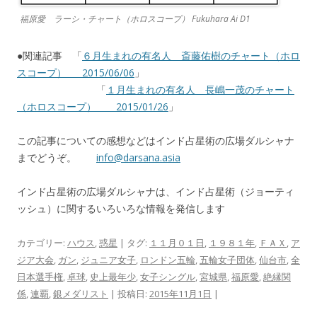
福原愛 ラーシ・チャート（ホロスコープ） Fukuhara Ai D1
●関連記事 「
６月生まれの有名人 斎藤佑樹のチャート（ホロ
スコープ） 2015/06/06
」
「
１月生まれの有名人 長嶋一茂のチャート
（ホロスコープ） 2015/01/26
」
この記事についての感想などはインド占星術の広場ダルシャナ
までどうぞ。
info@darsana.asia
インド占星術の広場ダルシャナは、インド占星術（ジョーティ
ッシュ）に関するいろいろな情報を発信します
カテゴリー:
ハウス
,
惑星
| タグ:
１１月０１日
,
１９８１年
,
ＦＡＸ
,
ア
ジア大会
,
ガン
,
ジュニア女子
,
ロンドン五輪
,
五輪女子団体
,
仙台市
,
全
日本選手権
,
卓球
,
史上最年少
,
女子シングル
,
宮城県
,
福原愛
,
絶縁関
係
,
連覇
,
銀メダリスト
| 投稿日:
2015年11月1日
|