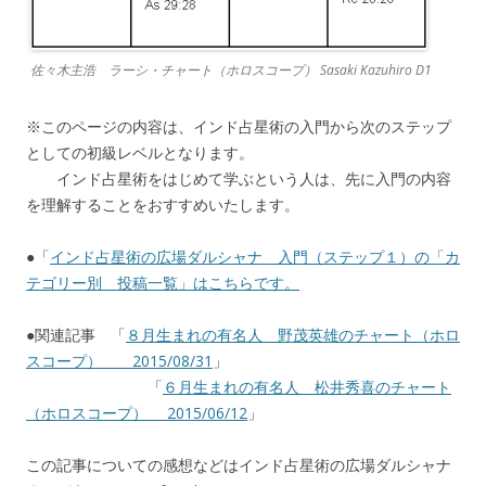
佐々木主浩 ラーシ・チャート（ホロスコープ） Sasaki Kazuhiro D1
※このページの内容は、インド占星術の入門から次のステップ
としての初級レベルとなります。
インド占星術をはじめて学ぶという人は、先に入門の内容
を理解することをおすすめいたします。
●「
インド占星術の広場ダルシャナ 入門（ステップ１）の「カ
テゴリー別 投稿一覧」はこちらです。
●関連記事 「
８月生まれの有名人 野茂英雄のチャート（ホロ
スコープ） 2015/08/31
」
「
６月生まれの有名人 松井秀喜のチャート
（ホロスコープ） 2015/06/12
」
この記事についての感想などはインド占星術の広場ダルシャナ