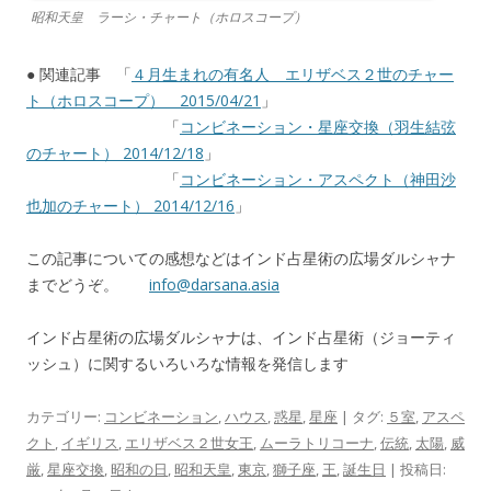
昭和天皇 ラーシ・チャート（ホロスコープ）
● 関連記事 「
４月生まれの有名人 エリザベス２世のチャー
ト（ホロスコープ） 2015/04/21
」
「
コンビネーション・星座交換（羽生結弦
のチャート） 2014/12/18
」
「
コンビネーション・アスペクト（神田沙
也加のチャート） 2014/12/16
」
この記事についての感想などはインド占星術の広場ダルシャナ
までどうぞ。
info@darsana.asia
インド占星術の広場ダルシャナは、インド占星術（ジョーティ
ッシュ）に関するいろいろな情報を発信します
カテゴリー:
コンビネーション
,
ハウス
,
惑星
,
星座
| タグ:
５室
,
アスペ
クト
,
イギリス
,
エリザベス２世女王
,
ムーラトリコーナ
,
伝統
,
太陽
,
威
厳
,
星座交換
,
昭和の日
,
昭和天皇
,
東京
,
獅子座
,
王
,
誕生日
| 投稿日: