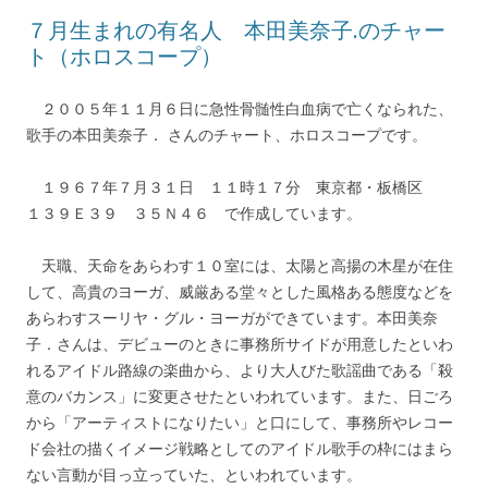
７月生まれの有名人 本田美奈子.のチャー
ト（ホロスコープ）
２００５年１１月６日に急性骨髄性白血病で亡くなられた、
歌手の本田美奈子． さんのチャート、ホロスコープです。
１９６７年７月３１日 １１時１７分 東京都・板橋区
１３９Ｅ３９ ３５Ｎ４６ で作成しています。
天職、天命をあらわす１０室には、太陽と高揚の木星が在住
して、高貴のヨーガ、威厳ある堂々とした風格ある態度などを
あらわすスーリヤ・グル・ヨーガができています。本田美奈
子．さんは、デビューのときに事務所サイドが用意したといわ
れるアイドル路線の楽曲から、より大人びた歌謡曲である「殺
意のバカンス」に変更させたといわれています。また、日ごろ
から「アーティストになりたい」と口にして、事務所やレコー
ド会社の描くイメージ戦略としてのアイドル歌手の枠にはまら
ない言動が目っ立っていた、といわれています。