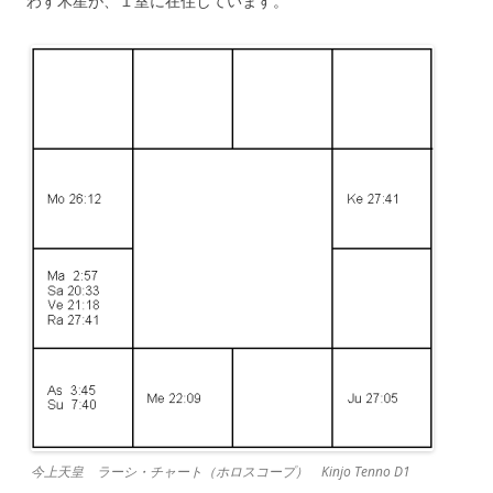
わす木星が、１室に在住しています。
今上天皇 ラーシ・チャート（ホロスコープ） Kinjo Tenno D1