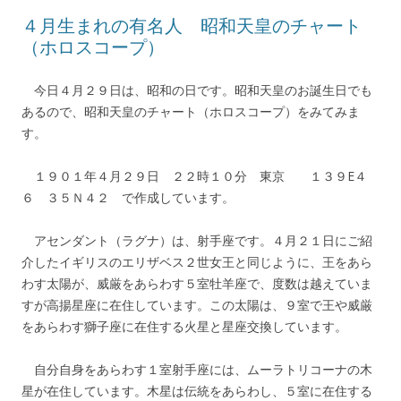
４月生まれの有名人 昭和天皇のチャート
（ホロスコープ）
今日４月２９日は、昭和の日です。昭和天皇のお誕生日でも
あるので、昭和天皇のチャート（ホロスコープ）をみてみま
す。
１９０１年４月２９日 ２２時１０分 東京 １３９E４
６ ３５Ｎ４２ で作成しています。
アセンダント（ラグナ）は、射手座です。４月２１日にご紹
介したイギリスのエリザベス２世女王と同じように、王をあら
わす太陽が、威厳をあらわす５室牡羊座で、度数は越えていま
すが高揚星座に在住しています。この太陽は、９室で王や威厳
をあらわす獅子座に在住する火星と星座交換しています。
自分自身をあらわす１室射手座には、ムーラトリコーナの木
星が在住しています。木星は伝統をあらわし、５室に在住する