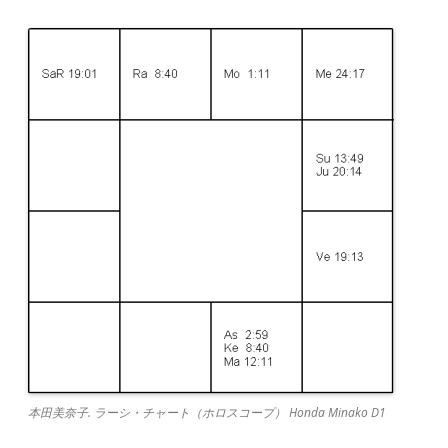
本田美奈子. ラーシ・チャート（ホロスコープ） Honda Minako D1