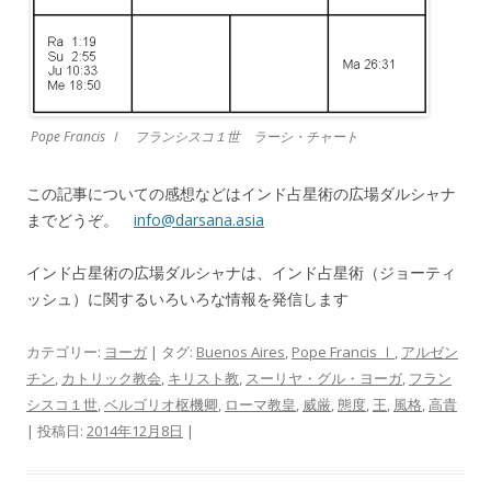
Pope Francis Ⅰ フランシスコ１世 ラーシ・チャート
この記事についての感想などはインド占星術の広場ダルシャナ
までどうぞ。
info@darsana.asia
インド占星術の広場ダルシャナは、インド占星術（ジョーティ
ッシュ）に関するいろいろな情報を発信します
カテゴリー:
ヨーガ
| タグ:
Buenos Aires
,
Pope Francis Ⅰ
,
アルゼン
チン
,
カトリック教会
,
キリスト教
,
スーリヤ・グル・ヨーガ
,
フラン
シスコ１世
,
ベルゴリオ枢機卿
,
ローマ教皇
,
威厳
,
態度
,
王
,
風格
,
高貴
| 投稿日:
2014年12月8日
|