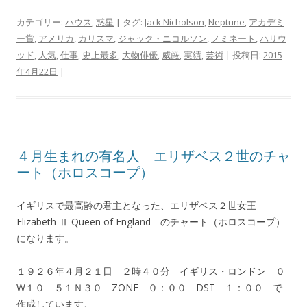
カテゴリー:
ハウス
,
惑星
| タグ:
Jack Nicholson
,
Neptune
,
アカデミ
ー賞
,
アメリカ
,
カリスマ
,
ジャック・ニコルソン
,
ノミネート
,
ハリウ
ッド
,
人気
,
仕事
,
史上最多
,
大物俳優
,
威厳
,
実績
,
芸術
| 投稿日:
2015
年4月22日
|
４月生まれの有名人 エリザベス２世のチャ
ート（ホロスコープ）
イギリスで最高齢の君主となった、エリザベス２世女王
Elizabeth Ⅱ Queen of England のチャート（ホロスコープ）
になります。
１９２６年４月２１日 ２時４０分 イギリス・ロンドン ０
W１０ ５１Ｎ３０ ZONE ０：００ DST １：００ で
作成しています。