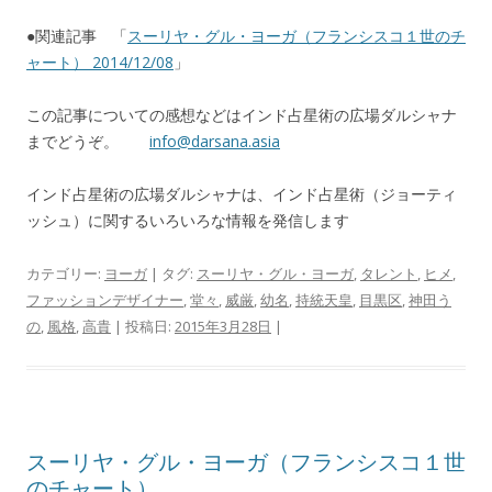
●関連記事 「
スーリヤ・グル・ヨーガ（フランシスコ１世のチ
ャート） 2014/12/08
」
この記事についての感想などはインド占星術の広場ダルシャナ
までどうぞ。
info@darsana.asia
インド占星術の広場ダルシャナは、インド占星術（ジョーティ
ッシュ）に関するいろいろな情報を発信します
カテゴリー:
ヨーガ
| タグ:
スーリヤ・グル・ヨーガ
,
タレント
,
ヒメ
,
ファッションデザイナー
,
堂々
,
威厳
,
幼名
,
持統天皇
,
目黒区
,
神田う
の
,
風格
,
高貴
| 投稿日:
2015年3月28日
|
スーリヤ・グル・ヨーガ（フランシスコ１世
のチャート）