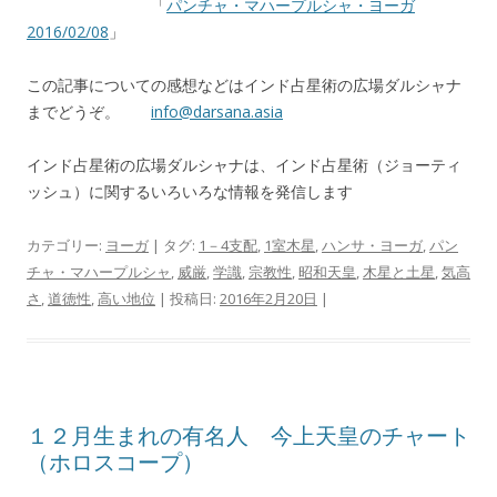
「
パンチャ・マハープルシャ・ヨーガ
2016/02/08
」
この記事についての感想などはインド占星術の広場ダルシャナ
までどうぞ。
info@darsana.asia
インド占星術の広場ダルシャナは、インド占星術（ジョーティ
ッシュ）に関するいろいろな情報を発信します
カテゴリー:
ヨーガ
| タグ:
1－4支配
,
1室木星
,
ハンサ・ヨーガ
,
パン
チャ・マハープルシャ
,
威厳
,
学識
,
宗教性
,
昭和天皇
,
木星と土星
,
気高
さ
,
道徳性
,
高い地位
| 投稿日:
2016年2月20日
|
１２月生まれの有名人 今上天皇のチャート
（ホロスコープ）