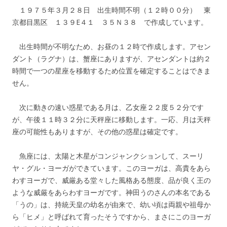
１９７５年３月２８日 出生時間不明（１２時００分） 東
京都目黒区 １３９E４１ ３５Ｎ３８ で作成しています。
出生時間が不明なため、お昼の１２時で作成します。アセン
ダント（ラグナ）は、蟹座にありますが、アセンダントは約２
時間で一つの星座を移動するため位置を確定することはできま
せん。
次に動きの速い惑星である月は、乙女座２２度５２分です
が、午後１１時３２分に天秤座に移動します。一応、月は天秤
座の可能性もありますが、その他の惑星は確定です。
魚座には、太陽と木星がコンジャンクションして、スーリ
ヤ・グル・ヨーガができています。このヨーガは、高貴をあら
わすヨーガで、威厳ある堂々した風格ある態度、品が良く王の
ような威厳をあらわすヨーガです。神田うのさんの本名である
「うの」は、持統天皇の幼名が由来で、幼い頃は両親や祖母か
ら「ヒメ」と呼ばれて育ったそうですから、まさにこのヨーガ