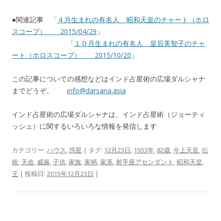
●関連記事 「
４月生まれの有名人 昭和天皇のチャート（ホロ
スコープ） 2015/04/29
」
「
１０月生まれの有名人 皇后美智子のチャ
ート（ホロスコープ） 2015/10/20
」
この記事についての感想などはインド占星術の広場ダルシャナ
までどうぞ。
info@darsana.asia
インド占星術の広場ダルシャナは、インド占星術（ジョーティ
ッシュ）に関するいろいろな情報を発信します
カテゴリー:
ハウス
,
惑星
| タグ:
12月23日
,
1933年
,
82歳
,
今上天皇
,
伝
統
,
天命
,
威厳
,
子供
,
家族
,
家柄
,
家系
,
射手座アセンダント
,
昭和天皇
,
王
| 投稿日:
2015年12月23日
|