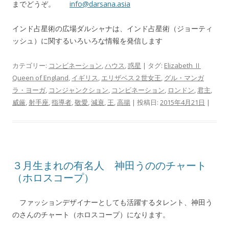
までどうぞ。
info@darsana.asia
インド占星術の広場ダルシャナは、インド占星術（ジョーティ
ッシュ）に関するいろいろな情報を発信します
カテゴリー:
コンビネーション
,
ハウス
,
惑星
| タグ:
Elizabeth Ⅱ
Queen of England
,
イギリス
,
エリザベス２世女王
,
グル・マンガ
ラ・ヨーガ
,
コンジャンクション
,
コンビネーション
,
ロンドン
,
君主
,
威厳
,
射手座
,
指導者
,
敬愛
,
減衰
,
王
,
高揚
| 投稿日:
2015年4月21日
|
３月生まれの有名人 神田うののチャート
（ホロスコープ）
ファッションデザイナーとしても活躍するタレント、神田う
のさんのチャート（ホロスコープ）になります。