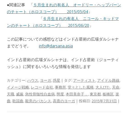
●関連記事 「
５月生まれの有名人 オードリー・ヘップバーン
のチャート（ホロスコープ） 2015/05/04
」
「
６月生まれの有名人 ニコール・キッドマ
ンのチャート（ホロスコープ） 2015/06/20
」
この記事についての感想などはインド占星術の広場ダルシャナ
までどうぞ。
info@darsana.asia
インド占星術の広場ダルシャナは、インド占星術（ジョーティ
ッシュ）に関するいろいろな情報を発信します
カテゴリー:
ハウス
,
ヨーガ
,
惑星
| タグ:
アーティスト
,
アイドル路線
,
イメージ戦略
,
レコード会社
,
事務所
,
堂々とした風格
,
大人びた
,
天命
,
天職
,
威厳
,
急性骨髄性白血病
,
態度
,
本田美奈子．
,
東京都
,
板橋区
,
楽
曲
,
歌謡曲
,
殺意のバカンス
,
高貴のヨーガ
| 投稿日:
2015年7月31日
|