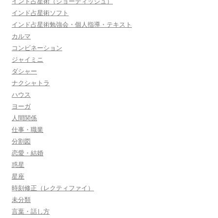
インド占星術（ジョーティッシュ）
インド占星術ソフト
インド占星術勉強会・個人指導・テキスト
カルマ
コンビネーション
ジャイミニ
ダシャー
ナクシャトラ
ハウス
ヨーガ
人間関係
仕事・職業
分割図
恋愛・結婚
惑星
星座
時刻修正（レクティファイ）
未分類
言葉・話し方