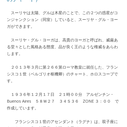
スーリヤは太陽、グルは木星のことで、この２つの惑星がコ
ンジャンクション（同室）していると、スーリヤ・グル・ヨー
ガができます。
スーリヤ・グル・ヨーガは、高貴のヨーガと呼ばれ、威厳あ
る堂々とした風格ある態度、品が良く王のような権威をあらわ
します。
２０１３年３月に第２６６第ローマ教皇に就任した、フラン
シスコ１世（ベルゴリオ枢機卿）のチャート、ホロスコープで
す。
１９３６年１２月１７日 ２１時００分 アルゼンチン・
Buenos Aires ５８Ｗ２７ ３４Ｓ３６ ZONE ３：００ で
作成しています。
フランシスコ１世のアセンダント（ラグナ）は、双子座に