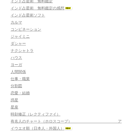
インド占星術 無料鑑定
インド占星術 無料鑑定の感想
インド占星術ソフト
カルマ
コンビネーション
ジャイミニ
ダシャー
ナクシャトラ
ハウス
ヨーガ
人間関係
仕事・職業
分割図
恋愛・結婚
惑星
星座
時刻修正（レクティファイ）
有名人のチャート（ホロスコープ） ア
イウエオ順（日本人・外国人）