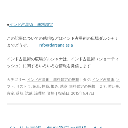
●
インド占星術 無料鑑定
この記事についての感想などはインド占星術の広場ダルシャナ
までどうぞ。
info@darsana.asia
インド占星術の広場ダルシャナは、インド占星術（ジョーティ
ッシュ）に関するいろいろな情報を発信します
カテゴリー:
インド占星術 無料鑑定の感想
| タグ:
インド占星術
,
ソ
フト
,
リストラ
,
妬み
,
怪我
,
恨み
,
感謝
,
無料鑑定の感想 ２７
,
習い事
,
肯定
,
落胆
,
試練
,
論理的
,
資格
| 投稿日:
2015年6月7日
|