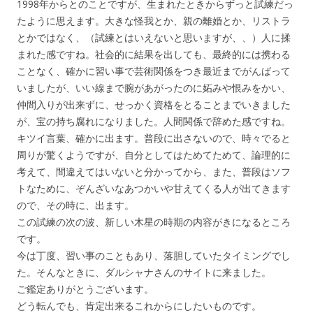
1998年からとのことですが、生まれたときからずっと試練だっ
たように思えます。大きな怪我とか、親の離婚とか、リストラ
とかではなく、（試練とはいえないと思いますが、、）人に揉
まれた感ですね。社会的に結果を出しても、最終的には携わる
ことなく、確かに習い事で芸術関係をつき最近までがんばって
いましたが、いい線まで腕があがったのに妬みや恨みをかい、
仲間入りが出来ずに、せっかく資格をとることまでいきました
が、宝の持ち腐れになりました。人間関係で辞めた感ですね。
キツイ言葉、確かに出ます。普段に出さないので、時々でると
周りが驚くようですが、自分としてはためてためて、論理的に
考えて、間違えてはいないと分かってから、また、普段はソフ
トなために、ぞんざいなあつかいや甘えてくる人が出てきます
ので、その時に、出ます。
この試練の次の波、新しい木星の時期の内容がきになるところ
です。
今は丁度、習い事のこともあり、落胆していたタイミングでし
た。そんなときに、ダルシャナさんのサイトに来ました。
ご鑑定ありがとうございます。
どう転んでも、肯定出来るこれからにしたいものです。