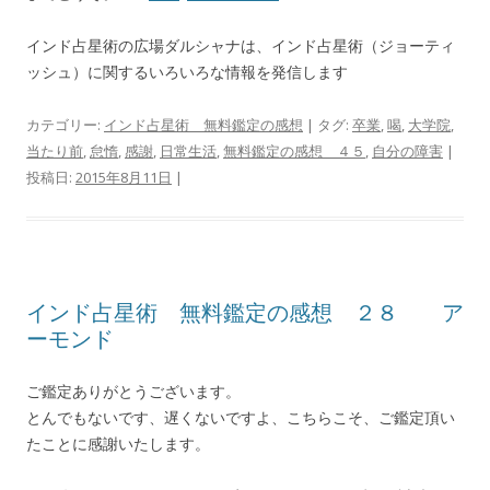
インド占星術の広場ダルシャナは、インド占星術（ジョーティ
ッシュ）に関するいろいろな情報を発信します
カテゴリー:
インド占星術 無料鑑定の感想
| タグ:
卒業
,
喝
,
大学院
,
当たり前
,
怠惰
,
感謝
,
日常生活
,
無料鑑定の感想 ４５
,
自分の障害
|
投稿日:
2015年8月11日
|
インド占星術 無料鑑定の感想 ２８ ア
ーモンド
ご鑑定ありがとうございます。
とんでもないです、遅くないですよ、こちらこそ、ご鑑定頂い
たことに感謝いたします。