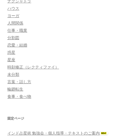
ナクシャトラ
ハウス
ヨーガ
人間関係
仕事・職業
分割図
恋愛・結婚
惑星
星座
時刻修正（レクティファイ）
未分類
言葉・話し方
輪廻転生
食事・食べ物
固定ページ
インド占星術 勉強会・個人指導・テキストのご案内