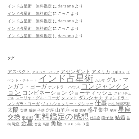
インド占星術 無料鑑定
に
darsana
より
インド占星術 無料鑑定
に
こっこ
より
インド占星術 無料鑑定
に
darsana
より
インド占星術 無料鑑定
に
こっこ
より
インド占星術 無料鑑定
に
darsana
より
タグ
アセンダント
アスペクト
アメリカ
イ
アスペクトバック
イギリス
インド占星術
グル・マ
ベント・チャート
カルマ
コンジャンクシ
ンガラ・ヨーガ
ケンドラ・ハウス
ョン
コンビネーション
ジョーティッシュ
スピリチュ
ダルシャナ
スーリヤ・グル・ヨーガ
タレント
チャンドラ・
アル
仕事
マンガラ・ヨーガ
ヴィムショタリー・ダシャー
出生時間不明
星座
太陽
惑星集中
山羊座
定座
女優
威厳
子供
性格
惑星
星座
無料鑑定の感想
交換
結婚
獅子座
東京都
牡羊座
芸
金星
魚座
蠍座
３室
術
音楽
高揚
１９６５年