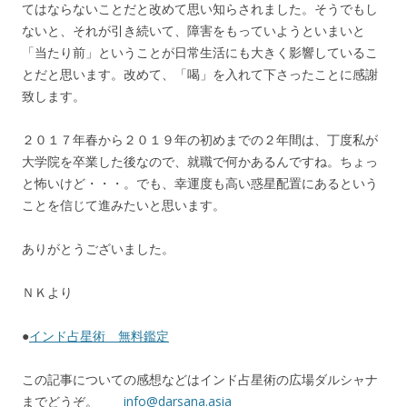
てはならないことだと改めて思い知らされました。そうでもし
ないと、それが引き続いて、障害をもっていようといまいと
「当たり前」ということが日常生活にも大きく影響しているこ
とだと思います。改めて、「喝」を入れて下さったことに感謝
致します。
２０１７年春から２０１９年の初めまでの２年間は、丁度私が
大学院を卒業した後なので、就職で何かあるんですね。ちょっ
と怖いけど・・・。でも、幸運度も高い惑星配置にあるという
ことを信じて進みたいと思います。
ありがとうございました。
ＮＫより
●
インド占星術 無料鑑定
この記事についての感想などはインド占星術の広場ダルシャナ
までどうぞ。
info@darsana.asia