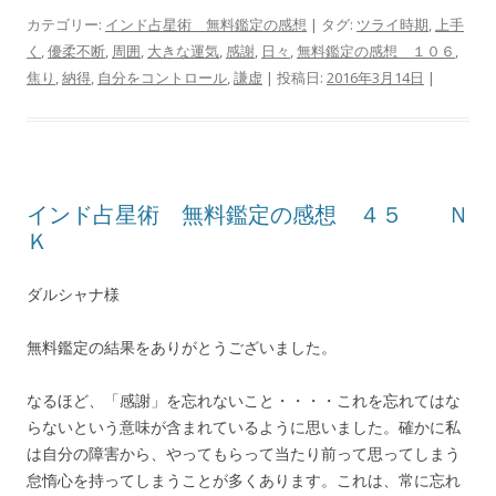
カテゴリー:
インド占星術 無料鑑定の感想
| タグ:
ツライ時期
,
上手
く
,
優柔不断
,
周囲
,
大きな運気
,
感謝
,
日々
,
無料鑑定の感想 １０６
,
焦り
,
納得
,
自分をコントロール
,
謙虚
| 投稿日:
2016年3月14日
|
インド占星術 無料鑑定の感想 ４５ Ｎ
Ｋ
ダルシャナ様
無料鑑定の結果をありがとうございました。
なるほど、「感謝」を忘れないこと・・・・これを忘れてはな
らないという意味が含まれているように思いました。確かに私
は自分の障害から、やってもらって当たり前って思ってしまう
怠惰心を持ってしまうことが多くあります。これは、常に忘れ