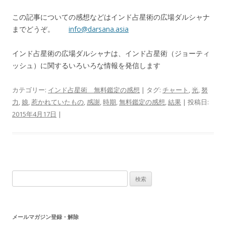
この記事についての感想などはインド占星術の広場ダルシャナ
までどうぞ。
info@darsana.asia
インド占星術の広場ダルシャナは、インド占星術（ジョーティ
ッシュ）に関するいろいろな情報を発信します
カテゴリー:
インド占星術 無料鑑定の感想
| タグ:
チャート
,
光
,
努
力
,
娘
,
惹かれていたもの
,
感謝
,
時期
,
無料鑑定の感想
,
結果
| 投稿日:
2015年4月17日
|
検索:
メールマガジン登録・解除