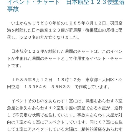
イベント・チャート 日本航空１２３便墜落
事故
いまからちょうど３０年前の１９８５年８月１２日、羽田空
港を離陸した日本航空１２３便が群馬県・御巣鷹山の尾根に墜
落し、５２０名の方が亡くなりました。
日本航空１２３便が離陸した瞬間のチャートは、このイベン
トが生まれた瞬間のチャートとして作用するイベント・チャー
トです。
１９８５年８月１２日 １８時１２分 東京都・大田区・羽
田空港 １３９E４６ ３５N３３ で作成しています。
イベントそのものをあらわす１室には、操縦をあらわす３室
魚座と損失をあらわす１２室射手座の惑星である木星が、逆行
して不安定な状態で在住しています。事故をあらわす火星が対
向の７室から１室にアスペクトしています。同じく７室に在住
して１室にアスペクトしている太陽は、精神的苦痛をあらわす