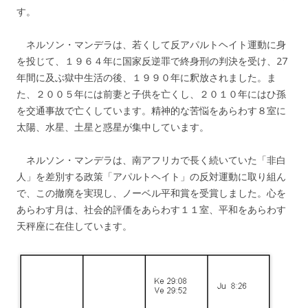
す。
ネルソン・マンデラは、若くして反アパルトヘイト運動に身
を投じて、１９６４年に国家反逆罪で終身刑の判決を受け、27
年間に及ぶ獄中生活の後、１９９０年に釈放されました。ま
た、２００５年には前妻と子供を亡くし、２０１０年にはひ孫
を交通事故で亡くしています。精神的な苦悩をあらわす８室に
太陽、水星、土星と惑星が集中しています。
ネルソン・マンデラは、南アフリカで長く続いていた「非白
人」を差別する政策「アパルトヘイト」の反対運動に取り組ん
で、この撤廃を実現し、ノーベル平和賞を受賞しました。心を
あらわす月は、社会的評価をあらわす１１室、平和をあらわす
天秤座に在住しています。