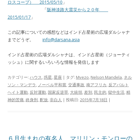
ロスコープ） 2015/05/10
」
「
阪神淡路大震災から２０年
2015/01/17
」
この記事についての感想などはインド占星術の広場ダルシャナ
までどうぞ。
info@darsana.asia
インド占星術の広場ダルシャナは、インド占星術（ジョーティ
ッシュ）に関するいろいろな情報を発信します
カテゴリー:
ハウス
,
惑星
,
星座
| タグ:
Mvezo
,
Nelson Mandela
,
ネル
ソン・マンデラ
,
ノーベル平和賞
,
交通事故
,
南アフリカ
,
反アパルト
ヘイト運動
,
反対運動
,
国家反逆罪
,
大統領
,
差別
,
民主的
,
獄中生活
,
精
神的苦痛
,
終身刑
,
釈放
,
非白人
| 投稿日:
2015年7月18日
|
６月生まれの有名人 マリリン・モンローの