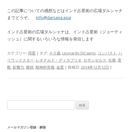
この記事についての感想などはインド占星術の広場ダルシャナ
までどうぞ。
info@darsana.asia
インド占星術の広場ダルシャナは、インド占星術（ジョーティ
ッシュ）に関するいろいろな情報を発信します
カテゴリー:
惑星
| タグ:
４０歳
,
Leonardo DiCaprio
,
コンバスト
,
ハ
リウッドスター
,
レオナルド・ディカプリオ
,
ロサンゼルス
,
古典
,
度
数
,
影響力
,
燃焼
,
精神的苦痛
,
金星
| 投稿日:
2014年12月12日
|
検索:
メールマガジン登録・解除