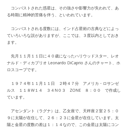
コンバストされた惑星は、その強さや影響力が失われて、あ
る時期に精神的苦痛を伴う、といわれています。
コンバストされる度数には、インド占星術の古典などによっ
ていろいろな説がありますが、ここでは、３度以内としておき
ます。
先月１１月１１日に４０歳になったハリウッドスター、レオ
ナルド・ディカプリオ Leonardo DiCaprio さんのチャート、ホ
ロスコープです。
１９７４年１１月１１日 ２時４７分 アメリカ・ロサンゼ
ルス １１８W１４ ３４N０３ ZONE ８：００ で作成し
ています。
アセンダント（ラグナ）は、乙女座で、天秤座２室２５：０
９に太陽が在住して、２６：２３に金星が在住しています。太
陽と金星の度数の差は１：１４なので、この金星は太陽にコン