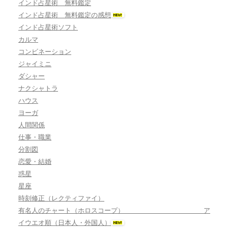
インド占星術 無料鑑定
インド占星術 無料鑑定の感想
インド占星術ソフト
カルマ
コンビネーション
ジャイミニ
ダシャー
ナクシャトラ
ハウス
ヨーガ
人間関係
仕事・職業
分割図
恋愛・結婚
惑星
星座
時刻修正（レクティファイ）
有名人のチャート（ホロスコープ） ア
イウエオ順（日本人・外国人）