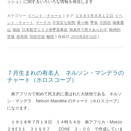
ッシュ）に関するいろいろな情報を発信します
カテゴリー:
イベント・チャート
| タグ:
１９８５年８月１２日
,
イベ
ント・チャート
,
マーラカ
,
不安定な状態
,
乗り物
,
墜落
,
大田区
,
御巣鷹
山
,
操縦
,
日本航空１２３便墜落事故
,
無条件で死をあらわす
,
精神的
苦痛
,
群馬県
,
羽田空港
,
離陸
| 投稿日:
2015年8月12日
|
７月生まれの有名人 ネルソン・マンデラの
チャート（ホロスコープ）
南アフリカで初めて民主的に選ばれた大統領である、ネルソ
ン・マンデラ Nelson Mandela のチャート（ホロスコープ）
になります。
１９１８年７月１８日 １４時５４分 南アフリカ・Mvezo
２８E３１ ３１Ｓ５７ ZONE ２：００ で作成していま