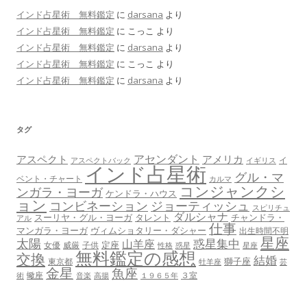
インド占星術 無料鑑定
に
darsana
より
インド占星術 無料鑑定
に
こっこ
より
インド占星術 無料鑑定
に
darsana
より
インド占星術 無料鑑定
に
こっこ
より
インド占星術 無料鑑定
に
darsana
より
タグ
アセンダント
アスペクト
アメリカ
イ
アスペクトバック
イギリス
インド占星術
グル・マ
ベント・チャート
カルマ
コンジャンクシ
ンガラ・ヨーガ
ケンドラ・ハウス
ョン
コンビネーション
ジョーティッシュ
スピリチュ
ダルシャナ
スーリヤ・グル・ヨーガ
タレント
チャンドラ・
アル
仕事
マンガラ・ヨーガ
ヴィムショタリー・ダシャー
出生時間不明
星座
太陽
惑星集中
山羊座
定座
女優
威厳
子供
性格
惑星
星座
無料鑑定の感想
交換
結婚
獅子座
東京都
牡羊座
芸
金星
魚座
蠍座
３室
術
音楽
高揚
１９６５年