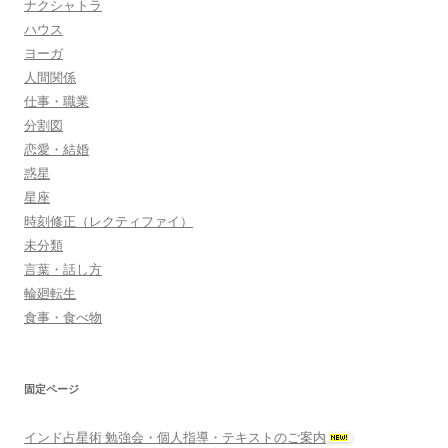
ナクシャトラ
ハウス
ヨーガ
人間関係
仕事・職業
分割図
恋愛・結婚
惑星
星座
時刻修正（レクティファイ）
未分類
言葉・話し方
輪廻転生
食事・食べ物
固定ページ
インド占星術 勉強会・個人指導・テキストのご案内