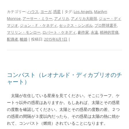
カテゴリー:
ハウス
,
ヨーガ
,
惑星
| タグ:
Los Angels
,
Marilyn
Monroe
,
アーサー・ミラー
,
アメリカ
,
アメリカ大統領
,
ジョー・ディ
マジオ
,
ジョン・Ｆ・ケネディ
,
セックス・シンボル
,
プロ野球選手
,
マリリン・モンロー
,
ロバート・ケネディ
,
劇作家
,
永遠
,
精神的苦痛
,
配偶者
,
離婚
| 投稿日:
2015年6月1日
|
コンバスト（レオナルド・ディカプリオのチ
ャート）
太陽が在住している星座を見てください。そこにラーフ、ケ
ートゥ以外の惑星はありますか。もしあれば、太陽とその惑星
の度数を確認してください。太陽とその惑星の度数の差、２つ
の惑星の間隔が３度以内だったら、その惑星は太陽の熱に焼か
れて、コンバスト（燃焼）されていることになります。