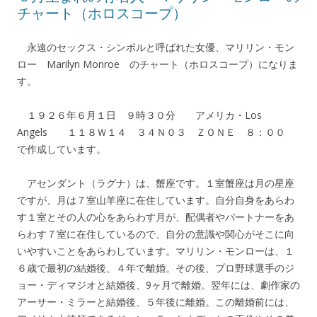
チャート（ホロスコープ）
永遠のセックス・シンボルと呼ばれた女優、マリリン・モン
ロー Marilyn Monroe のチャート（ホロスコープ）になりま
す。
１９２６年６月１日 ９時３０分 アメリカ・Los
Angels １１８Ｗ１４ ３４Ｎ０３ ＺＯＮＥ ８：００
で作成しています。
アセンダント（ラグナ）は、蟹座です。１室蟹座は月の星座
ですが、月は７室山羊座に在住しています。自分自身をあらわ
す１室とその人の心をあらわす月が、配偶者やパートナーをあ
らわす７室に在住しているので、自分の意識や関心がそこに向
いやすいことをあらわしています。マリリン・モンローは、１
６歳で最初の結婚後、４年で離婚。その後、プロ野球選手のジ
ョー・ディマジオと結婚後、9ヶ月で離婚。翌年には、劇作家の
アーサー・ミラーと結婚後、５年後に離婚。この離婚前には、