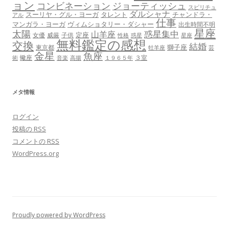
ョン
コンビネーション
ジョーティッシュ
スピリチュ
ダルシャナ
スーリヤ・グル・ヨーガ
タレント
チャンドラ・
アル
仕事
マンガラ・ヨーガ
ヴィムショタリー・ダシャー
出生時間不明
星座
太陽
惑星集中
山羊座
定座
女優
威厳
子供
性格
惑星
星座
無料鑑定の感想
交換
結婚
獅子座
東京都
牡羊座
芸
金星
魚座
蠍座
３室
術
音楽
高揚
１９６５年
メタ情報
ログイン
投稿の
RSS
コメントの
RSS
WordPress.org
Proudly powered by WordPress