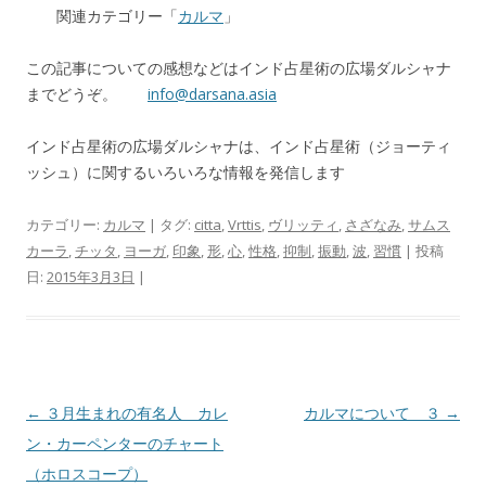
関連カテゴリー「
カルマ
」
この記事についての感想などはインド占星術の広場ダルシャナ
までどうぞ。
info@darsana.asia
インド占星術の広場ダルシャナは、インド占星術（ジョーティ
ッシュ）に関するいろいろな情報を発信します
カテゴリー:
カルマ
| タグ:
citta
,
Vrttis
,
ヴリッティ
,
さざなみ
,
サムス
カーラ
,
チッタ
,
ヨーガ
,
印象
,
形
,
心
,
性格
,
抑制
,
振動
,
波
,
習慣
| 投稿
日:
2015年3月3日
|
投稿ナビゲーション
←
３月生まれの有名人 カレ
カルマについて ３
→
ン・カーペンターのチャート
（ホロスコープ）