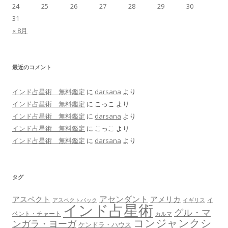
24
25
26
27
28
29
30
31
« 8月
最近のコメント
インド占星術 無料鑑定
に
darsana
より
インド占星術 無料鑑定
に
こっこ
より
インド占星術 無料鑑定
に
darsana
より
インド占星術 無料鑑定
に
こっこ
より
インド占星術 無料鑑定
に
darsana
より
タグ
アセンダント
アスペクト
アメリカ
イ
アスペクトバック
イギリス
インド占星術
グル・マ
ベント・チャート
カルマ
コンジャンクシ
ンガラ・ヨーガ
ケンドラ・ハウス