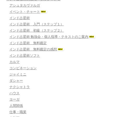
アシュタカヴァルガ
イベント・チャート
インド占星術
インド占星術 入門（ステップ１）
インド占星術 初級（ステップ２）
インド占星術 勉強会・個人指導・テキストのご案内
インド占星術 無料鑑定
インド占星術 無料鑑定の感想
インド占星術ソフト
カルマ
コンビネーション
ジャイミニ
ダシャー
ナクシャトラ
ハウス
ヨーガ
人間関係
仕事・職業