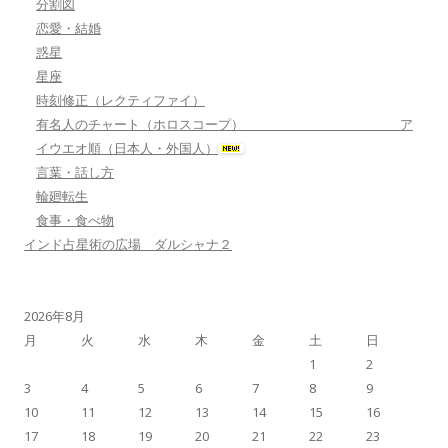
分割図
恋愛・結婚
惑星
星座
時刻修正（レクティファイ）
有名人のチャート（ホロスコープ） ア
イウエオ順（日本人・外国人）
言葉・話し方
輪廻転生
食事・食べ物
インド占星術の広場 ダルシャナ２
2026年8月
月
火
水
木
金
土
日
1
2
3
4
5
6
7
8
9
10
11
12
13
14
15
16
17
18
19
20
21
22
23