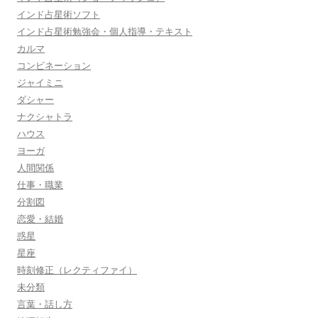
インド占星術ソフト
インド占星術勉強会・個人指導・テキスト
カルマ
コンビネーション
ジャイミニ
ダシャー
ナクシャトラ
ハウス
ヨーガ
人間関係
仕事・職業
分割図
恋愛・結婚
惑星
星座
時刻修正（レクティファイ）
未分類
言葉・話し方