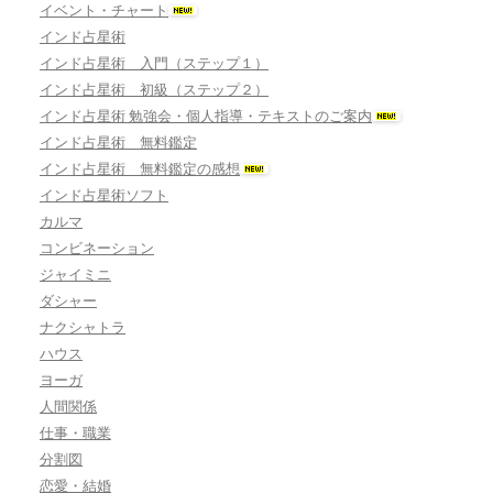
イベント・チャート
インド占星術
インド占星術 入門（ステップ１）
インド占星術 初級（ステップ２）
インド占星術 勉強会・個人指導・テキストのご案内
インド占星術 無料鑑定
インド占星術 無料鑑定の感想
インド占星術ソフト
カルマ
コンビネーション
ジャイミニ
ダシャー
ナクシャトラ
ハウス
ヨーガ
人間関係
仕事・職業
分割図
恋愛・結婚