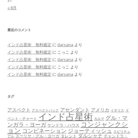
31
« 8月
最近のコメント
インド占星術 無料鑑定
に
darsana
より
インド占星術 無料鑑定
に
こっこ
より
インド占星術 無料鑑定
に
darsana
より
インド占星術 無料鑑定
に
こっこ
より
インド占星術 無料鑑定
に
darsana
より
タグ
アセンダント
アスペクト
アメリカ
イ
アスペクトバック
イギリス
インド占星術
グル・マ
ベント・チャート
カルマ
コンジャンクシ
ンガラ・ヨーガ
ケンドラ・ハウス
ョン
コンビネーション
ジョーティッシュ
スピリチュ
ダルシャナ
スーリヤ・グル・ヨーガ
タレント
チャンドラ・
アル