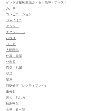
インド占星術勉強会・個人指導・テキスト
カルマ
コンビネーション
ジャイミニ
ダシャー
ナクシャトラ
ハウス
ヨーガ
人間関係
仕事・職業
分割図
恋愛・結婚
惑星
星座
時刻修正（レクティファイ）
未分類
言葉・話し方
輪廻転生
食事・食べ物