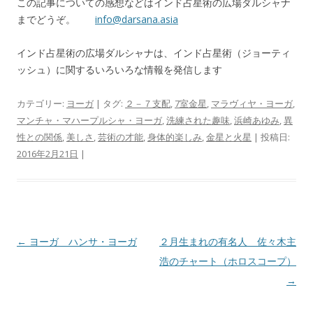
この記事についての感想などはインド占星術の広場ダルシャナ
までどうぞ。
info@darsana.asia
インド占星術の広場ダルシャナは、インド占星術（ジョーティ
ッシュ）に関するいろいろな情報を発信します
カテゴリー:
ヨーガ
| タグ:
２－７支配
,
7室金星
,
マラヴィヤ・ヨーガ
,
マンチャ・マハープルシャ・ヨーガ
,
洗練された趣味
,
浜崎あゆみ
,
異
性との関係
,
美しさ
,
芸術の才能
,
身体的楽しみ
,
金星と火星
| 投稿日:
2016年2月21日
|
投稿ナビゲーション
←
ヨーガ ハンサ・ヨーガ
２月生まれの有名人 佐々木主
浩のチャート（ホロスコープ）
→