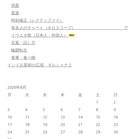
惑星
星座
時刻修正（レクティファイ）
有名人のチャート（ホロスコープ） ア
イウエオ順（日本人・外国人）
言葉・話し方
輪廻転生
食事・食べ物
インド占星術の広場 ダルシャナ２
2026年8月
月
火
水
木
金
土
日
1
2
3
4
5
6
7
8
9
10
11
12
13
14
15
16
17
18
19
20
21
22
23
24
25
26
27
28
29
30