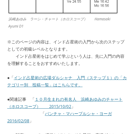
浜崎あゆみ ラーシ・チャート（ホロスコープ） Hamasaki
Ayumi D1
※このページの内容は、インド占星術の入門から次のステップ
としての初級レベルとなります。
インド占星術をはじめて学ぶという人は、先に入門の内容
を理解することをおすすめいたします。
●「
インド占星術の広場ダルシャナ 入門（ステップ１）の「カ
テゴリー別 投稿一覧」はこちらです。
●関連記事 「
１０月生まれの有名人 浜崎あゆみのチャート
（ホロスコープ） 2015/10/02
」
「
パンチャ・マハープルシャ・ヨーガ
2016/02/08
」