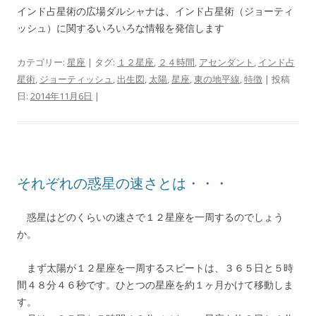
インド占星術の広場ダルシャナは、インド占星術（ジョーティ
ッシュ）に関するいろいろな情報を発信します
カテゴリー:
星座
| タグ:
１２星座
,
２４時間
,
アセンダント
,
インド占
星術
,
ジョーティッシュ
,
出生図
,
太陽
,
星座
,
東の地平線
,
特徴
| 投稿
日:
2014年11月6日
|
それぞれの惑星の速さとは・・・
惑星はどのくらいの速さで１２星座を一周するのでしょう
か。
まず太陽が１２星座を一周するスピートは、３６５日と５時
間４８分４６秒です。ひとつの星座を約１ヶ月かけて移動しま
す。