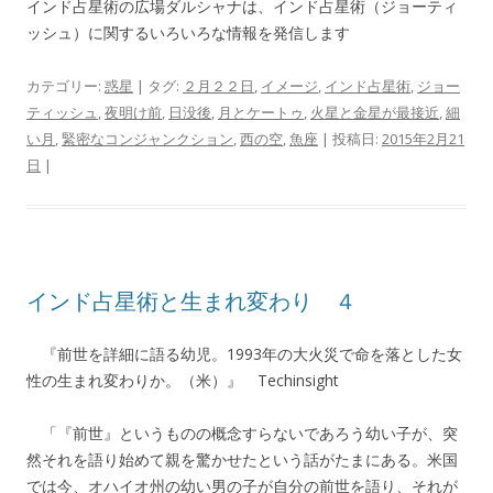
インド占星術の広場ダルシャナは、インド占星術（ジョーティ
ッシュ）に関するいろいろな情報を発信します
カテゴリー:
惑星
| タグ:
２月２２日
,
イメージ
,
インド占星術
,
ジョー
ティッシュ
,
夜明け前
,
日没後
,
月とケートゥ
,
火星と金星が最接近
,
細
い月
,
緊密なコンジャンクション
,
西の空
,
魚座
| 投稿日:
2015年2月21
日
|
インド占星術と生まれ変わり ４
『前世を詳細に語る幼児。1993年の大火災で命を落とした女
性の生まれ変わりか。（米）』 Techinsight
「『前世』というものの概念すらないであろう幼い子が、突
然それを語り始めて親を驚かせたという話がたまにある。米国
では今、オハイオ州の幼い男の子が自分の前世を語り、それが