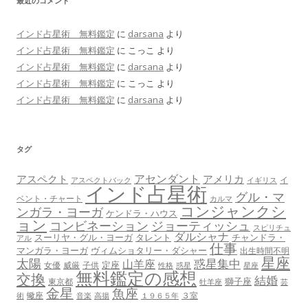
最近のコメント
インド占星術 無料鑑定
に
darsana
より
インド占星術 無料鑑定
に
こっこ
より
インド占星術 無料鑑定
に
darsana
より
インド占星術 無料鑑定
に
こっこ
より
インド占星術 無料鑑定
に
darsana
より
タグ
アセンダント
アスペクト
アメリカ
イ
アスペクトバック
イギリス
インド占星術
グル・マ
ベント・チャート
カルマ
コンジャンクシ
ンガラ・ヨーガ
ケンドラ・ハウス
ョン
コンビネーション
ジョーティッシュ
スピリチュ
ダルシャナ
スーリヤ・グル・ヨーガ
タレント
チャンドラ・
アル
仕事
マンガラ・ヨーガ
ヴィムショタリー・ダシャー
出生時間不明
星座
太陽
惑星集中
山羊座
定座
女優
威厳
子供
性格
惑星
星座
無料鑑定の感想
交換
結婚
獅子座
東京都
牡羊座
芸
金星
魚座
蠍座
３室
術
音楽
高揚
１９６５年