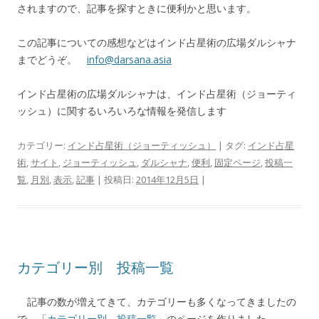
されますので、記事を探すときに便利かと思います。
この記事についての感想などはインド占星術の広場ダルシャナ
までどうぞ。
info@darsana.asia
インド占星術の広場ダルシャナは、インド占星術（ジョーティ
ッシュ）に関するいろいろな情報を発信します
カテゴリー:
インド占星術（ジョーティッシュ）
| タグ:
インド占星
術
,
サイト
,
ジョーティッシュ
,
ダルシャナ
,
便利
,
固定ページ
,
投稿一
覧
,
月別
,
表示
,
記事
| 投稿日:
2014年12月5日
|
カテゴリー別 投稿一覧
記事の数が増えてきて、カテゴリーも多くなってきましたの
で、「
カテゴリー別 投稿一覧
」のページを作りました。