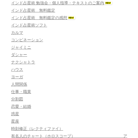
インド占星術 勉強会・個人指導・テキストのご案内
インド占星術 無料鑑定
インド占星術 無料鑑定の感想
インド占星術ソフト
カルマ
コンビネーション
ジャイミニ
ダシャー
ナクシャトラ
ハウス
ヨーガ
人間関係
仕事・職業
分割図
恋愛・結婚
惑星
星座
時刻修正（レクティファイ）
有名人のチャート（ホロスコープ） ア