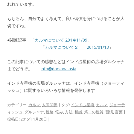
われています。
もちろん、自分でよく考えて、良い習慣を身につけることが大
切ですね。
●関連記事 「
カルマについて 2014/11/09
」
「
カルマについて２ 2015/01/13
」
この記事についての感想などはインド占星術の広場ダルシャナ
までどうぞ。
info@darsana.asia
インド占星術の広場ダルシャナは、インド占星術（ジョーティ
ッシュ）に関するいろいろな情報を発信します
カテゴリー:
カルマ
,
人間関係
| タグ:
インド占星術
,
カルマ
,
ジョーテ
ィッシュ
,
ダルシャナ
,
性格
,
悩み
,
方法
,
相談
,
第二の性質
,
習慣
,
言葉
|
投稿日:
2015年1月20日
|