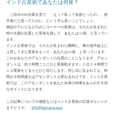
インド占星術であなたは何座？
ご自分の出生図を見て、「えっ？私って魚座だったの」、射
手座だと思ってたのに、という方も多いことでしょう。
雑誌やテレビなどの占いコーナーの星座は、その人が生まれた
時の太陽が位置した星座を指して、あなたは○○座、と言ってい
ます。
インド占星術では、その人が生まれた瞬間に、東の地平線上に
上昇してきた星座をもって、あなたは○○座、と言っています。
これがあなたのアセンダントの位置のことになります。アセン
ダントは、約２時間ごとにひと星座動きます。１日２４時間で
１２星座をぐるりとひと回りします。同じ日に生まれても、時
間が２時間違えばアセンダントも変わるわけです。インド占星
術では、このアセンダントがあなた自身の特徴をあらわす大切
なポイントになります。
この記事についての感想などはインド占星術の広場ダルシャナ
までどうぞ。
info@darsana.asia