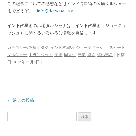
この記事についての感想などはインド占星術の広場ダルシャナ
までどうぞ。
info@darsana.asia
インド占星術の広場ダルシャナは、インド占星術（ジョーティ
ッシュ）に関するいろいろな情報を発信します
カテゴリー:
惑星
| タグ:
インド占星術
,
ジョーティッシュ
,
スピード
,
ダルシャナ
,
トランジット
,
友達
,
同級生
,
惑星
,
速さ
,
遅い惑星
| 投稿
日:
2014年11月6日
|
投稿ナビゲーション
←
過去の投稿
検索: