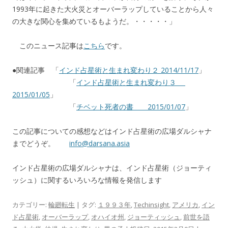
1993年に起きた大火災とオーバーラップしていることから人々
の大きな関心を集めているもようだ。・・・・・」
このニュース記事は
こちら
です。
●関連記事 「
インド占星術と生まれ変わり２ 2014/11/17
」
「
インド占星術と生まれ変わり３
2015/01/05
」
「
チベット死者の書 2015/01/07
」
この記事についての感想などはインド占星術の広場ダルシャナ
までどうぞ。
info@darsana.asia
インド占星術の広場ダルシャナは、インド占星術（ジョーティ
ッシュ）に関するいろいろな情報を発信します
カテゴリー:
輪廻転生
| タグ:
１９９３年
,
Techinsight
,
アメリカ
,
イン
ド占星術
,
オーバーラップ
,
オハイオ州
,
ジョーティッシュ
,
前世を語