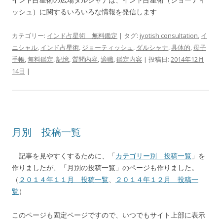
ッシュ）に関するいろいろな情報を発信します
カテゴリー:
インド占星術 無料鑑定
| タグ:
jyotish consultation
,
イ
ニシャル
,
インド占星術
,
ジョーティッシュ
,
ダルシャナ
,
具体的
,
母子
手帳
,
無料鑑定
,
記憶
,
質問内容
,
適職
,
鑑定内容
| 投稿日:
2014年12月
14日
|
月別 投稿一覧
記事を見やすくするために、「
カテゴリー別 投稿一覧
」を
作りましたが、「月別の投稿一覧」のページも作りました。
（
２０１４年１１月 投稿一覧
、
２０１４年１２月 投稿一
覧
）
このページも固定ページですので、いつでもサイト上部に表示