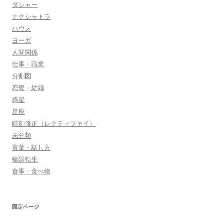
ダシャー
ナクシャトラ
ハウス
ヨーガ
人間関係
仕事・職業
分割図
恋愛・結婚
惑星
星座
時刻修正（レクティファイ）
未分類
言葉・話し方
輪廻転生
食事・食べ物
固定ページ