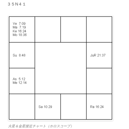
３５N４１
火星＆金星接近チャート（ホロスコープ）