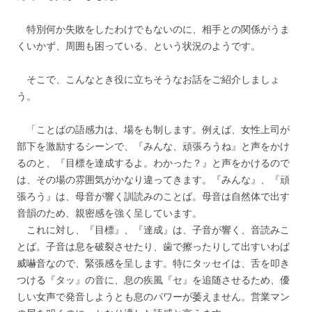
特別何か失敗をしたわけでもないのに、相手との関係がうま
くいかず、周囲も困っている、という状況のようです。
そこで、こんなとき役に立ちそうなお話をご紹介しましょ
う。
「ことばの語感力は、場をも制します。例えば、女性上司が
部下を激励するシーンで、『みんな、頑張ろうね』と声をかけ
るのと、『目標を達成するよ。わかった？』と声をかけるので
は、その場の雰囲気がかなり違ってきます。『みんな』、『頑
張ろう』は、母音が響く訓読みのことば。母音は自然体で出す
音韻のため、親密感を強く呈しています。
これに対し、『目標』、『達成』は、子音が響く、音読みこ
とば。子音は息を破裂させたり、歯で擦ったりして出すいわば
威嚇音なので、緊張感を呈します。特にタッセイは、舌を叩き
つける『タッ』の音に、息の疾風『セ』を追随させるため、優
しい女声で発音しようとも息のパワーが萎えません。営業マン