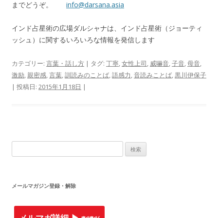
までどうぞ。
info@darsana.asia
インド占星術の広場ダルシャナは、インド占星術（ジョーティ
ッシュ）に関するいろいろな情報を発信します
カテゴリー:
言葉・話し方
| タグ:
丁寧
,
女性上司
,
威嚇音
,
子音
,
母音
,
激励
,
親密感
,
言葉
,
訓読みのことば
,
語感力
,
音読みことば
,
黒川伊保子
| 投稿日:
2015年1月18日
|
検索:
メールマガジン登録・解除