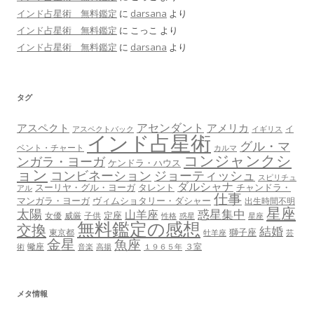
インド占星術 無料鑑定
に
darsana
より
インド占星術 無料鑑定
に
こっこ
より
インド占星術 無料鑑定
に
darsana
より
タグ
アセンダント
アスペクト
アメリカ
イ
アスペクトバック
イギリス
インド占星術
グル・マ
ベント・チャート
カルマ
コンジャンクシ
ンガラ・ヨーガ
ケンドラ・ハウス
ョン
コンビネーション
ジョーティッシュ
スピリチュ
ダルシャナ
スーリヤ・グル・ヨーガ
タレント
チャンドラ・
アル
仕事
マンガラ・ヨーガ
ヴィムショタリー・ダシャー
出生時間不明
星座
太陽
惑星集中
山羊座
定座
女優
威厳
子供
性格
惑星
星座
無料鑑定の感想
交換
結婚
獅子座
東京都
牡羊座
芸
金星
魚座
蠍座
３室
術
音楽
高揚
１９６５年
メタ情報