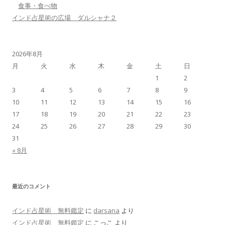
食事・食べ物
インド占星術の広場 ダルシャナ２
2026年8月
月
火
水
木
金
土
日
1
2
3
4
5
6
7
8
9
10
11
12
13
14
15
16
17
18
19
20
21
22
23
24
25
26
27
28
29
30
31
« 8月
最近のコメント
インド占星術 無料鑑定
に
darsana
より
インド占星術 無料鑑定
に
こっこ
より