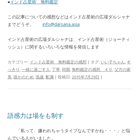
●
インド占星術 無料鑑定
この記事についての感想などはインド占星術の広場ダルシャナ
までどうぞ。
info@darsana.asia
インド占星術の広場ダルシャナは、インド占星術（ジョーティ
ッシュ）に関するいろいろな情報を発信します
カテゴリー:
インド占星術 無料鑑定の感想
| タグ:
いい子ちゃん
,
す
っきり
,
一緒に過ごす人
,
丁寧
,
同期
,
無料鑑定の感想 ４０
,
父方の家
系
,
誰かのため
,
迅速
,
配属
| 投稿日:
2015年7月29日
|
語感力は場をも制す
「私って、嫌われちゃうタイプなんですかね・・・」と悩
んでいる人がいました。