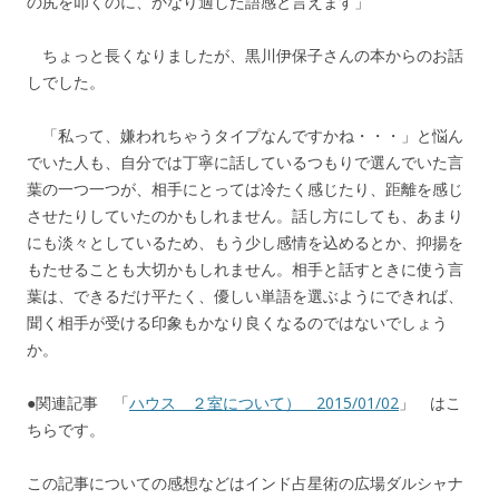
の尻を叩くのに、かなり適した語感と言えます」
ちょっと長くなりましたが、黒川伊保子さんの本からのお話
しでした。
「私って、嫌われちゃうタイプなんですかね・・・」と悩ん
でいた人も、自分では丁寧に話しているつもりで選んでいた言
葉の一つ一つが、相手にとっては冷たく感じたり、距離を感じ
させたりしていたのかもしれません。話し方にしても、あまり
にも淡々としているため、もう少し感情を込めるとか、抑揚を
もたせることも大切かもしれません。相手と話すときに使う言
葉は、できるだけ平たく、優しい単語を選ぶようにできれば、
聞く相手が受ける印象もかなり良くなるのではないでしょう
か。
●関連記事 「
ハウス ２室について） 2015/01/02
」 はこ
ちらです。
この記事についての感想などはインド占星術の広場ダルシャナ