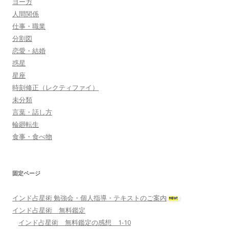
ヨーガ
人間関係
仕事・職業
分割図
恋愛・結婚
惑星
星座
時刻修正（レクティファイ）
未分類
言葉・話し方
輪廻転生
食事・食べ物
固定ページ
インド占星術 勉強会・個人指導・テキストのご案内
インド占星術 無料鑑定
インド占星術 無料鑑定の感想 1-10