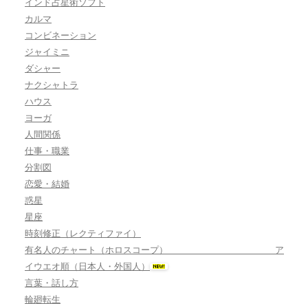
インド占星術ソフト
カルマ
コンビネーション
ジャイミニ
ダシャー
ナクシャトラ
ハウス
ヨーガ
人間関係
仕事・職業
分割図
恋愛・結婚
惑星
星座
時刻修正（レクティファイ）
有名人のチャート（ホロスコープ） ア
イウエオ順（日本人・外国人）
言葉・話し方
輪廻転生