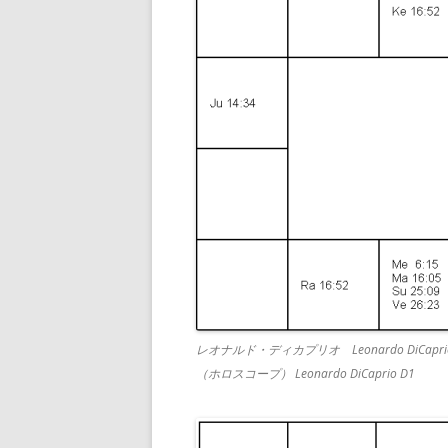
レオナルド・ディカプリオ Leonardo DiCa
（ホロスコープ） Leonardo DiCaprio D1