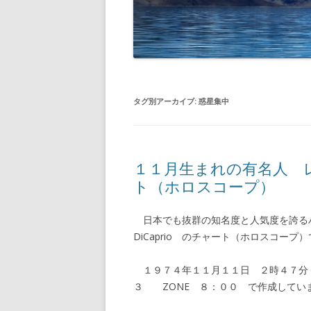
タグ別アーカイブ:
惑星集中
１１月生まれの有名人 
ト（ホロスコープ）
日本でも抜群の知名度と人気度を誇るハリ
DiCaprio のチャート（ホロスコープ
１９７４年１１月１１日 ２時４７分 
３ ZONE ８：００ で作成してい