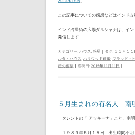
2015/01/03
」
この記事についての感想などはインド
インド占星術の広場ダルシャナは、イン
発信します
カテゴリー:
ハウス
,
惑星
| タグ:
１１月１１
ルタ・ハウス
,
ハリウッド俳優
,
ブラッド・
産の蓄積
| 投稿日:
2015年11月11日
|
５月生まれの有名人 南
タレントの「 アッキーナ」こと、南明
１９８９年５月１５日 出生時間不明