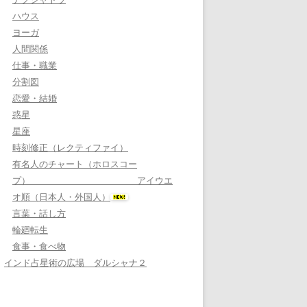
ハウス
ヨーガ
人間関係
仕事・職業
分割図
恋愛・結婚
惑星
星座
時刻修正（レクティファイ）
有名人のチャート（ホロスコー
プ） アイウエ
オ順（日本人・外国人）
言葉・話し方
輪廻転生
食事・食べ物
インド占星術の広場 ダルシャナ２