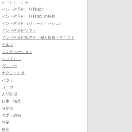
イベント・チャート
インド占星術 無料鑑定
インド占星術 無料鑑定の感想
インド占星術（ジョーティッシュ）
インド占星術ソフト
インド占星術勉強会・個人指導・テキスト
カルマ
コンビネーション
ジャイミニ
ダシャー
ナクシャトラ
ハウス
ヨーガ
人間関係
仕事・職業
分割図
恋愛・結婚
惑星
星座