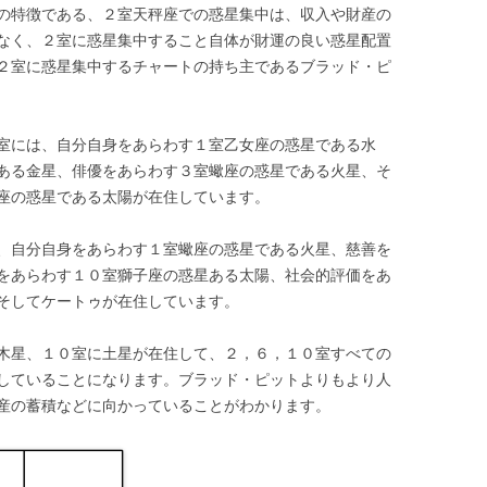
の特徴である、２室天秤座での惑星集中は、収入や財産の
なく、２室に惑星集中すること自体が財運の良い惑星配置
２室に惑星集中するチャートの持ち主であるブラッド・ピ
室には、自分自身をあらわす１室乙女座の惑星である水
ある金星、俳優をあらわす３室蠍座の惑星である火星、そ
座の惑星である太陽が在住しています。
、自分自身をあらわす１室蠍座の惑星である火星、慈善を
をあらわす１０室獅子座の惑星ある太陽、社会的評価をあ
そしてケートゥが在住しています。
木星、１０室に土星が在住して、２，６，１０室すべての
していることになります。ブラッド・ピットよりもより人
産の蓄積などに向かっていることがわかります。