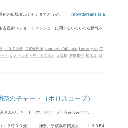
占星術の広場ダルシャナまでどうぞ。
info@darsana.asia
ド占星術（ジョーティッシュ）に関するいろいろな情報を
日
,
１９７４年
,
２室天秤座
,
Leonardo DiCaprio
,
Los Angels
,
ア
ピット
,
レオナルド・ディカプリオ
,
人気度
,
惑星集中
,
知名度
,
財
明奈のチャート（ホロスコープ）
奈さんのチャート（ホロスコープ）をみてみます。
（１２時００分） 神奈川県横浜市鶴見区 １３９E４