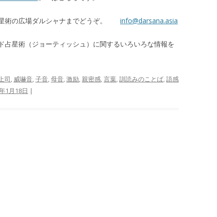
占星術の広場ダルシャナまでどうぞ。
info@darsana.asia
ド占星術（ジョーティッシュ）に関するいろいろな情報を
上司
,
威嚇音
,
子音
,
母音
,
激励
,
親密感
,
言葉
,
訓読みのことば
,
語感
5年1月18日
|