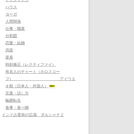
ハウス
ヨーガ
人間関係
仕事・職業
分割図
恋愛・結婚
惑星
星座
時刻修正（レクティファイ）
有名人のチャート（ホロスコー
プ） アイウエ
オ順（日本人・外国人）
言葉・話し方
輪廻転生
食事・食べ物
インド占星術の広場 ダルシャナ２