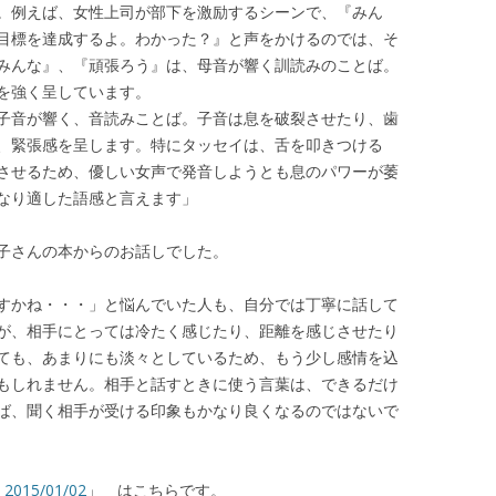
。例えば、女性上司が部下を激励するシーンで、『みん
目標を達成するよ。わかった？』と声をかけるのでは、そ
みんな』、『頑張ろう』は、母音が響く訓読みのことば。
を強く呈しています。
子音が響く、音読みことば。子音は息を破裂させたり、歯
、緊張感を呈します。特にタッセイは、舌を叩きつける
させるため、優しい女声で発音しようとも息のパワーが萎
なり適した語感と言えます」
子さんの本からのお話しでした。
すかね・・・」と悩んでいた人も、自分では丁寧に話して
が、相手にとっては冷たく感じたり、距離を感じさせたり
ても、あまりにも淡々としているため、もう少し感情を込
もしれません。相手と話すときに使う言葉は、できるだけ
ば、聞く相手が受ける印象もかなり良くなるのではないで
15/01/02
」 はこちらです。