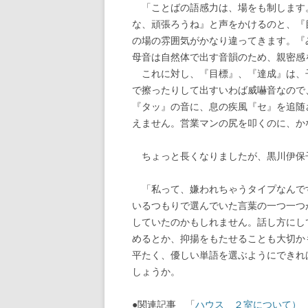
「ことばの語感力は、場をも制します
な、頑張ろうね』と声をかけるのと、『
の場の雰囲気がかなり違ってきます。『
母音は自然体で出す音韻のため、親密感
これに対し、『目標』、『達成』は、
で擦ったりして出すいわば威嚇音なので
『タッ』の音に、息の疾風『セ』を追随
えません。営業マンの尻を叩くのに、か
ちょっと長くなりましたが、黒川伊保
「私って、嫌われちゃうタイプなんで
いるつもりで選んでいた言葉の一つ一つ
していたのかもしれません。話し方にし
めるとか、抑揚をもたせることも大切か
平たく、優しい単語を選ぶようにできれ
しょうか。
●関連記事 「
ハウス ２室について） 20