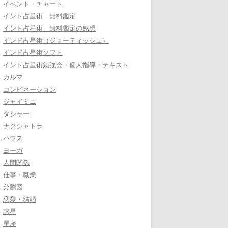
イベント・チャート
インド占星術 無料鑑定
インド占星術 無料鑑定の感想
インド占星術（ジョーティッシュ）
インド占星術ソフト
インド占星術勉強会・個人指導・テキスト
カルマ
コンビネーション
ジャイミニ
ダシャー
ナクシャトラ
ハウス
ヨーガ
人間関係
仕事・職業
分割図
恋愛・結婚
惑星
星座