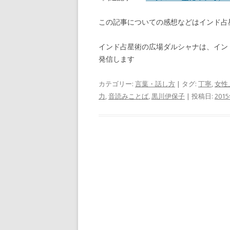
この記事についての感想などはインド
インド占星術の広場ダルシャナは、イン
発信します
カテゴリー:
言葉・話し方
| タグ:
丁寧
,
女性
力
,
音読みことば
,
黒川伊保子
| 投稿日:
201