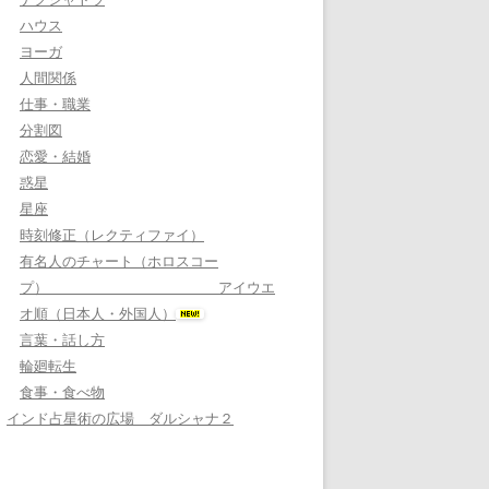
ハウス
ヨーガ
人間関係
仕事・職業
分割図
恋愛・結婚
惑星
星座
時刻修正（レクティファイ）
有名人のチャート（ホロスコー
プ） アイウエ
オ順（日本人・外国人）
言葉・話し方
輪廻転生
食事・食べ物
インド占星術の広場 ダルシャナ２