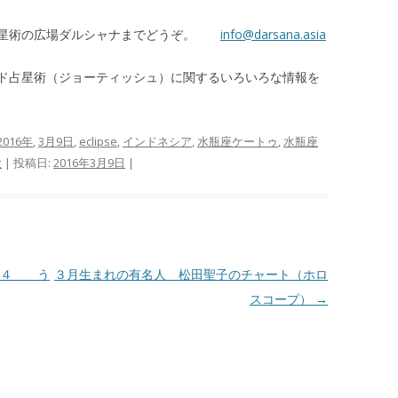
占星術の広場ダルシャナまでどうぞ。
info@darsana.asia
ド占星術（ジョーティッシュ）に関するいろいろな情報を
2016年
,
3月9日
,
eclipse
,
インドネシア
,
水瓶座ケートゥ
,
水瓶座
大
| 投稿日:
2016年3月9日
|
０４ う
３月生まれの有名人 松田聖子のチャート（ホロ
スコープ）
→