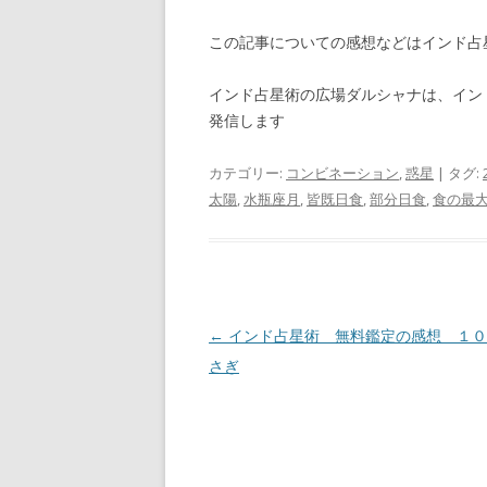
この記事についての感想などはインド
インド占星術の広場ダルシャナは、イン
発信します
カテゴリー:
コンビネーション
,
惑星
| タグ:
太陽
,
水瓶座月
,
皆既日食
,
部分日食
,
食の最
投稿ナビゲーション
←
インド占星術 無料鑑定の感想 １
さぎ