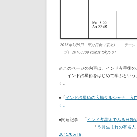
2016年3月9日 部分日食（東京） ラーシ
ープ） 20160309 eclipse tokyo D1
※このページの内容は、インド占星術の
インド占星術をはじめて学ぶという人
す。
●「
インド占星術の広場ダルシャナ 入
す。
●関連記事 「
インド占星術でみる日蝕や月蝕
「
５月生まれの有名
2015/05/18
」