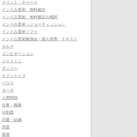
イベント・チャート
インド占星術 無料鑑定
インド占星術 無料鑑定の感想
インド占星術（ジョーティッシュ）
インド占星術ソフト
インド占星術勉強会・個人指導・テキスト
カルマ
コンビネーション
ジャイミニ
ダシャー
ナクシャトラ
ハウス
ヨーガ
人間関係
仕事・職業
分割図
恋愛・結婚
惑星
星座