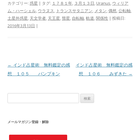
カテゴリー:
惑星
| タグ:
１７８１年
,
３月１３日
,
Uranus
,
ウィリア
ム・ハーシェル
,
ウラヌス
,
トランスサタニアン
,
メタン
,
偶然
,
公転軸
,
土星外惑星
,
天文学者
,
天王星
,
彗星
,
自転軸
,
軌道
,
関係性
| 投稿日:
2016年3月13日
|
投稿ナビゲーション
←
インド占星術 無料鑑定の感
インド占星術 無料鑑定の感
想 １０５ パンプキン
想 １０６ みずきた
→
検索:
メールマガジン登録・解除