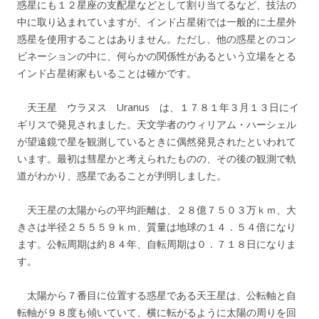
惑星にも１２星座の支配星などとして割り当てるなど、技法の
中に取り込まれていますが、インド占星術では一般的に土星外
惑星を使用することはありません。ただし、他の惑星とのコン
ビネーションの中に、何らかの関係性があるという立場をとる
インド占星術家もいることは確かです。
天王星 ウラヌス Uranus は、１７８１年３月１３日にイ
ギリスで発見されました。天文学者のウィリアム・ハーシェル
が望遠鏡で星を観測しているときに偶然発見されたといわれて
います。最初は彗星かと考えられたものの、その後の観測で軌
道がわかり、惑星であることが判明しました。
天王星の太陽からの平均距離は、２８億７５０３万ｋｍ、大
きさは半径２５５５９ｋｍ、質量は地球の１４．５４倍になり
ます。公転周期は約８４年、自転周期は０．７１８日になりま
す。
太陽から７番目に位置する惑星である天王星は、公転軸と自
転軸が９８度も傾いていて、横に転がるように太陽の周りを回