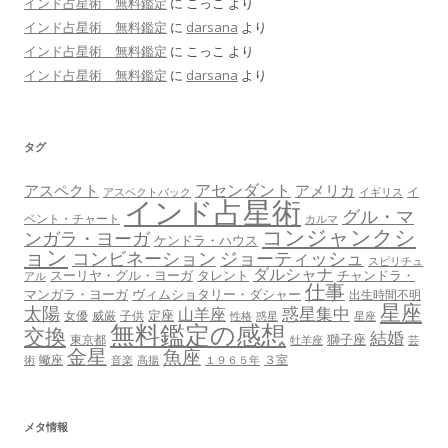
インド占星術 無料鑑定
に
こっこ
より
インド占星術 無料鑑定
に
darsana
より
インド占星術 無料鑑定
に
こっこ
より
インド占星術 無料鑑定
に
darsana
より
タグ
アセンダント
アスペクト
アメリカ
イ
アスペクトバック
イギリス
インド占星術
グル・マ
ベント・チャート
カルマ
コンジャンクシ
ンガラ・ヨーガ
ケンドラ・ハウス
ョン
コンビネーション
ジョーティッシュ
スピリチュ
ダルシャナ
スーリヤ・グル・ヨーガ
タレント
チャンドラ・
アル
仕事
マンガラ・ヨーガ
ヴィムショタリー・ダシャー
出生時間不明
星座
太陽
惑星集中
山羊座
定座
女優
威厳
子供
性格
惑星
星座
無料鑑定の感想
交換
結婚
獅子座
東京都
牡羊座
芸
金星
魚座
蠍座
３室
術
音楽
高揚
１９６５年
メタ情報