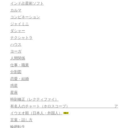
インド占星術ソフト
カルマ
コンビネーション
ジャイミニ
ダシャー
ナクシャトラ
ハウス
ヨーガ
人間関係
仕事・職業
分割図
恋愛・結婚
惑星
星座
時刻修正（レクティファイ）
有名人のチャート（ホロスコープ） ア
イウエオ順（日本人・外国人）
言葉・話し方
輪廻転生