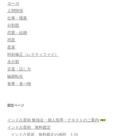
ヨーガ
人間関係
仕事・職業
分割図
恋愛・結婚
惑星
星座
時刻修正（レクティファイ）
未分類
言葉・話し方
輪廻転生
食事・食べ物
固定ページ
インド占星術 勉強会・個人指導・テキストのご案内
インド占星術 無料鑑定
インド占星術 無料鑑定の感想 1-10